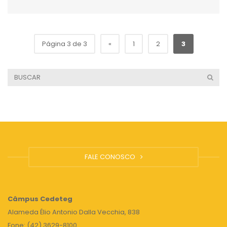
Página 3 de 3
«
1
2
3
FALE CONOSCO
Câmpus
Cedeteg
Alameda Élio Antonio Dalla Vecchia, 838
Fone: (42) 3629-8100