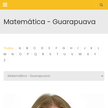
Menu
Matemática - Guarapuava
Todos
A
B
C
D
E
F
G
H
I
J
K
L
M
N
O
P
Q
R
S
T
U
V
W
X
Y
Z