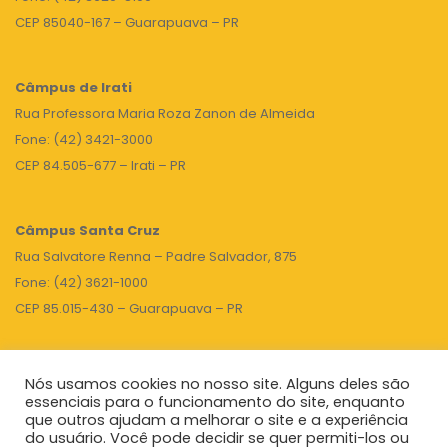
CEP 85040-167 – Guarapuava – PR
Câmpus de Irati
Rua Professora Maria Roza Zanon de Almeida
Fone: (42) 3421-3000
CEP 84.505-677 – Irati – PR
Câmpus Santa Cruz
Rua Salvatore Renna – Padre Salvador, 875
Fone: (42) 3621-1000
CEP 85.015-430 – Guarapuava – PR
Nós usamos cookies no nosso site. Alguns deles são
TOPO
essenciais para o funcionamento do site, enquanto
que outros ajudam a melhorar o site e a experiência
do usuário. Você pode decidir se quer permiti-los ou