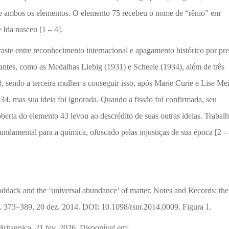
de ambos os elementos. O elemento 75 recebeu o nome de “rênio” em
 Ida nasceu [1 – 4].
ste entre reconhecimento internacional e apagamento histórico por pr
tantes, como as Medalhas Liebig (1931) e Scheele (1934), além de três
sendo a terceira mulher a conseguir isso, após Marie Curie e Lise Mei
34, mas sua ideia foi ignorada. Quando a fissão foi confirmada, seu
berta do elemento 43 levou ao descrédito de suas outras ideias. Traba
damental para a química, ofuscado pelas injustiças de sua época [2 – 
dack and the ‘universal abundance’ of matter. Notes and Records: th
, p. 373–389, 20 dez. 2014. DOI: 10.1098/rsnr.2014.0009. Figura 1.
tannica, 21 fev. 2026. Disponível em: