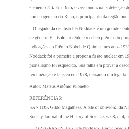
elemento 75). Em 1925, o casal anunciou a detecção 
homenagem ao rio Reno, o principal rio da região onde
O legado da cientista Ida Noddack é um grande contra
de gênero. Ela isolou o rênio e recebeu prêmios impor
indicações ao Prêmio Nobel de Química nos anos 1930, 
Noddack foi a primeira a propor a fissão nuclear em 19
pioneirismo foi esquecido. Sua falha em provar a desco
remuneração e faleceu em 1978, deixando um legado fun
Autor: Mateus Antônio Pilonetto
REFERÊNCIAS:
SANTOS, Gildo Magalhães. A tale of oblivion: Ida Nod
Society Journal of the History of Science, v. 68, n. 4
[1] GREGERSEN, Erik. Ida Noddack. Encyclopedia Bri