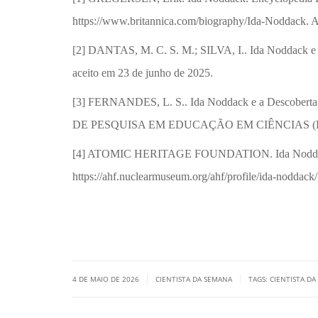
https://www.britannica.com/biography/Ida-Noddack. A
[2] DANTAS, M. C. S. M.; SILVA, I.. Ida Noddack e L
aceito em 23 de junho de 2025.
[3] FERNANDES, L. S.. Ida Noddack e a Descober
DE PESQUISA EM EDUCAÇÃO EM CIÊNCIAS (ENPEC), 1
[4] ATOMIC HERITAGE FOUNDATION. Ida Noddack. N
https://ahf.nuclearmuseum.org/ahf/profile/ida-noddack
|
|
4 DE MAIO DE 2026
CIENTISTA DA SEMANA
TAGS:
CIENTISTA D