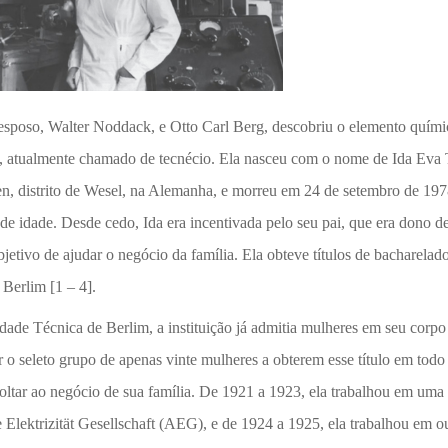
poso, Walter Noddack, e Otto Carl Berg, descobriu o elemento quími
, atualmente chamado de tecnécio. Ela nasceu com o nome de Ida Eva
en, distrito de Wesel, na Alemanha, e morreu em 24 de setembro de 197
 idade. Desde cedo, Ida era incentivada pelo seu pai, que era dono d
objetivo de ajudar o negócio da família. Ela obteve títulos de bacharela
Berlim [1 – 4].
ade Técnica de Berlim, a instituição já admitia mulheres em seu corpo
r o seleto grupo de apenas vinte mulheres a obterem esse título em todo 
oltar ao negócio de sua família. De 1921 a 1923, ela trabalhou em uma
 Elektrizität Gesellschaft (AEG), e de 1924 a 1925, ela trabalhou em o