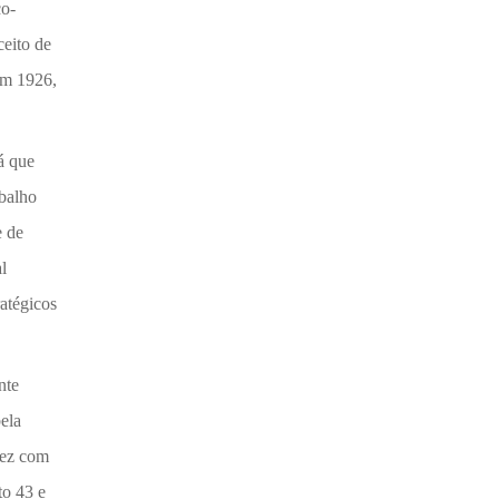
co-
eito de
Em 1926,
á que
abalho
e de
l
ratégicos
nte
ela
fez com
to 43 e