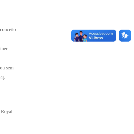
econceito
tner.
lhou sem
4].
e Royal