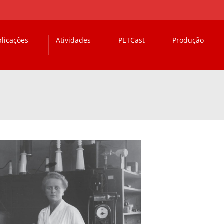
licações
Atividades
PETCast
Produção