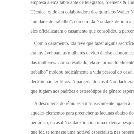
empresa alemã fabricante de telégrafos, Siemens & Hal
Técnica, onde era colaboradora dos químicos Walter N
“unidade de trabalho”, como a Ida Noddack definiu a 
eles oficializaram o casamento que consolidou a parcer
Com o casamento, Ida teve que fazer alguns sacrifíci
era inviável para as mulheres devido à crise econômic
das mulheres. Como resultado, ela se tornou totalment
trabalho” moldou radicalmente a vida pessoal do casal.
decidiu não ter filhos. A parceria do casal Noddack er
que fugiam aos padrões e estereótipos de gênero espera
A descoberta do rênio está intrinsecamente ligada à i
aqueles elementos para preencher as lacunas abaixo d
periódica, o casal Noddack iniciou uma extensa pesquis
que Ida se tornasse uma notável especialista nas prop