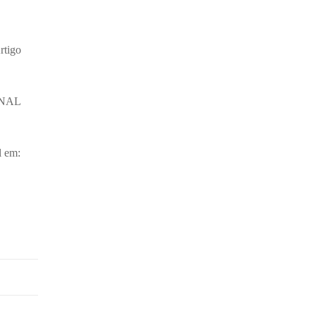
rtigo
ONAL
 em: