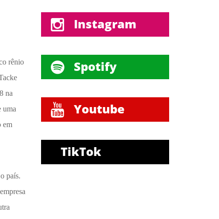
Instagram
co rênio
Spotify
 Tacke
8 na
Youtube
e uma
do em
TikTok
o país.
 empresa
utra