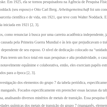
ske. Em 1925, ela se tornou pesquisadora na Agência de Pesquisa Físi
oddack (seu esposo) e Otto Carl Berg.
Arbeitsgemeinschaft
foi um conc
parceria científica e de vida, em 1921, que teve com Walter Noddack. 
ia iniciada em 1921 [2, 3].
os, como renunciar à busca por uma carreira acadêmica independente, j
a causada pela Primeira Guerra Mundial e às leis que prejudicavam o tr
e dependente de seu esposo. O nível de dedicação colocado na “unidad
 Para terem um foco total em suas pesquisas e alta produtividade, o casa
a notavelmente equânime e colaborativa, então, eles exerciam papéis est
dos para a época [2, 3].
nvestigação dos elementos do grupo 7 da tabela periódica, especificame
o manganês. Focados especificamente em preencher essas lacunas da tab
a, analisando diversos minérios de metais de transição. Essa pesquisa 
riedades químicas dos metais de transição do grupo 7 (manganês, elemen