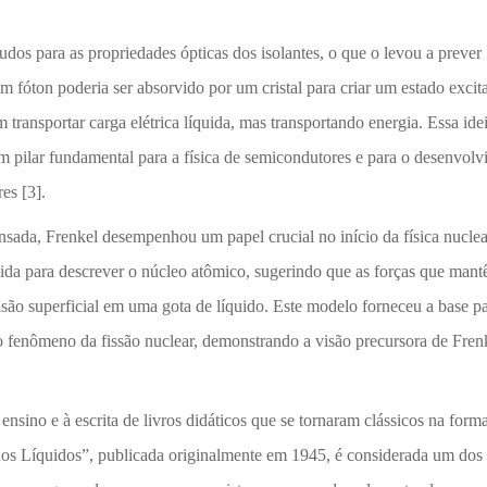
dos para as propriedades ópticas dos isolantes, o que o levou a prever
m fóton poderia ser absorvido por um cristal para criar um estado exci
ransportar carga elétrica líquida, mas transportando energia. Essa idei
m pilar fundamental para a física de semicondutores e para o desenvol
es [3].
sada, Frenkel desempenhou um papel crucial no início da física nucle
quida para descrever o núcleo atômico, sugerindo que as forças que man
são superficial em uma gota de líquido. Este modelo forneceu a base p
 fenômeno da fissão nuclear, demonstrando a visão precursora de Frenk
sino e à escrita de livros didáticos que se tornaram clássicos na form
dos Líquidos”, publicada originalmente em 1945, é considerada um dos 