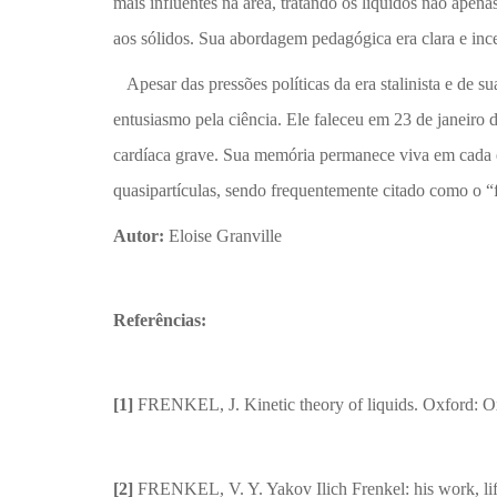
mais influentes na área, tratando os líquidos não ape
aos sólidos. Sua abordagem pedagógica era clara e incen
Apesar das pressões políticas da era stalinista e de su
entusiasmo pela ciência. Ele faleceu em 23 de janeiro
cardíaca grave. Sua memória permanece viva em cada e
quasipartículas, sendo frequentemente citado como o “fí
Autor:
Eloise Granville
Referências:
[1]
FRENKEL, J. Kinetic theory of liquids. Oxford: Ox
[2]
FRENKEL, V. Y. Yakov Ilich Frenkel: his work, life