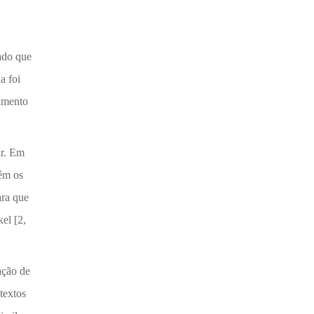
tado que
a foi
vimento
ar. Em
têm os
ara que
el [2,
ação de
textos