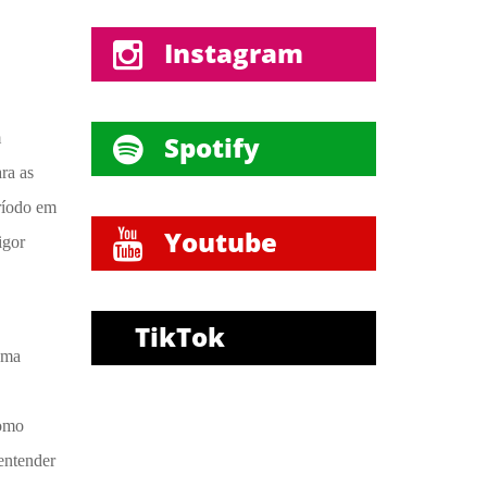
Instagram
m
Spotify
ra as
ríodo em
Youtube
igor
TikTok
 uma
tomo
 entender