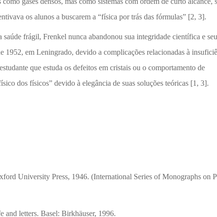
nas como gases densos, mas como sistemas com ordem de curto alcance, s
tivava os alunos a buscarem a “física por trás das fórmulas” [2, 3].
a saúde frágil, Frenkel nunca abandonou sua integridade científica e se
 de 1952, em Leningrado, devido a complicações relacionadas à insufici
studante que estuda os defeitos em cristais ou o comportamento de
sico dos físicos” devido à elegância de suas soluções teóricas [1, 3].
ford University Press, 1946. (International Series of Monographs on P
 and letters. Basel: Birkhäuser, 1996.