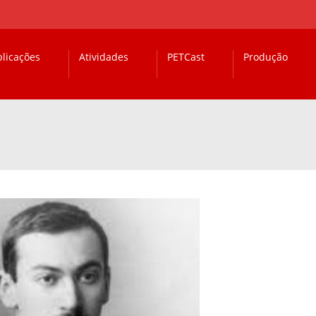
licações
Atividades
PETCast
Produção