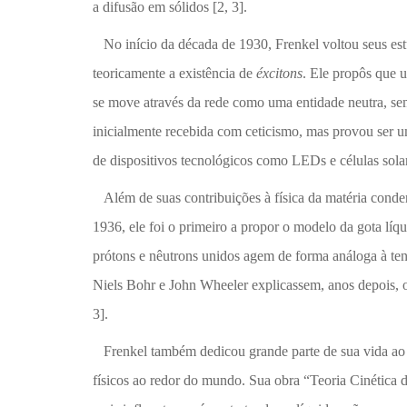
a difusão em sólidos [2, 3].
No início da década de 1930, Frenkel voltou seus estu
teoricamente a existência de
éxcitons
. Ele propôs que u
se move através da rede como uma entidade neutra, sem t
inicialmente recebida com ceticismo, mas provou ser u
de dispositivos tecnológicos como LEDs e células solar
Além de suas contribuições à física da matéria conden
1936, ele foi o primeiro a propor o modelo da gota lí
prótons e nêutrons unidos agem de forma análoga à ten
Niels Bohr e John Wheeler explicassem, anos depois, o
3].
Frenkel também dedicou grande parte de sua vida ao en
físicos ao redor do mundo. Sua obra “Teoria Cinética 