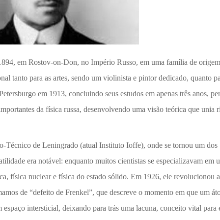
 1894, em Rostov-on-Don, no Império Russo, em uma família de orige
l tanto para as artes, sendo um violinista e pintor dedicado, quanto pa
 Petersburgo em 1913, concluindo seus estudos em apenas três anos, pe
importantes da física russa, desenvolvendo uma visão teórica que unia r
o-Técnico de Leningrado (atual Instituto Ioffe), onde se tornou um dos
satilidade era notável: enquanto muitos cientistas se especializavam em
ca, física nuclear e física do estado sólido. Em 1926, ele revolucionou a
chamamos de “defeito de Frenkel”, que descreve o momento em que um á
espaço intersticial, deixando para trás uma lacuna, conceito vital para