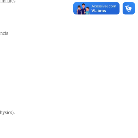
imilares
u
ência
hysics).