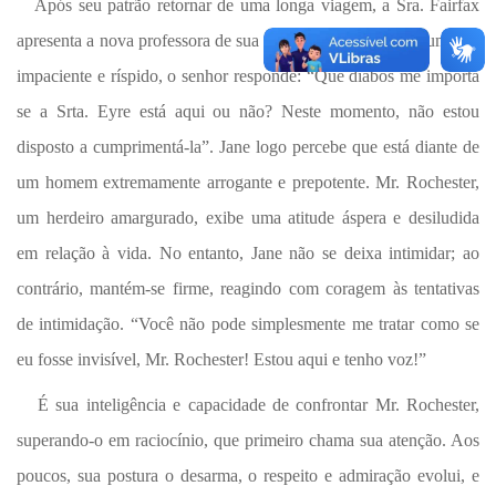
Após seu patrão retornar de uma longa viagem, a Sra. Fairfax
apresenta a nova professora de sua filha. No entanto, com um tom
impaciente e ríspido, o senhor responde: “Que diabos me importa
se a Srta. Eyre está aqui ou não? Neste momento, não estou
disposto a cumprimentá-la”. Jane logo percebe que está diante de
um homem extremamente arrogante e prepotente. Mr. Rochester,
um herdeiro amargurado, exibe uma atitude áspera e desiludida
em relação à vida. No entanto, Jane não se deixa intimidar; ao
contrário, mantém-se firme, reagindo com coragem às tentativas
de intimidação. “Você não pode simplesmente me tratar como se
eu fosse invisível, Mr. Rochester! Estou aqui e tenho voz!”
É sua inteligência e capacidade de confrontar Mr. Rochester,
superando-o em raciocínio, que primeiro chama sua atenção. Aos
poucos, sua postura o desarma, o respeito e admiração evolui, e