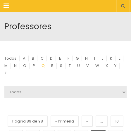
Menu
Professores
Todos
A
B
C
D
E
F
G
H
I
J
K
L
M
N
O
P
Q
R
S
T
U
V
W
X
Y
Z
Página 89 de 98
« Primeira
«
...
10