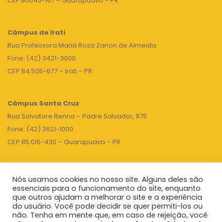
CEP 85040-167 – Guarapuava – PR
Câmpus de Irati
Rua Professora Maria Roza Zanon de Almeida
Fone: (42) 3421-3000
CEP 84.505-677 – Irati – PR
Câmpus Santa Cruz
Rua Salvatore Renna – Padre Salvador, 875
Fone: (42) 3621-1000
CEP 85.015-430 – Guarapuava – PR
Nós usamos cookies no nosso site. Alguns deles são
TOPO
essenciais para o funcionamento do site, enquanto
que outros ajudam a melhorar o site e a experiência
do usuário. Você pode decidir se quer permiti-los ou
não. Tenha em mente que, em caso de rejeição, você
Unicentro
|
Governo do Paraná
|
Seti
|
Agenda do Reitor