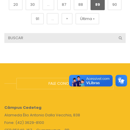
20
30
...
87
88
89
90
»
91
...
Última »
FALE CONOSCO
Câmpus
Cedeteg
Alameda Élio Antonio Dalla Vecchia, 838
Fone: (42) 3629-8100