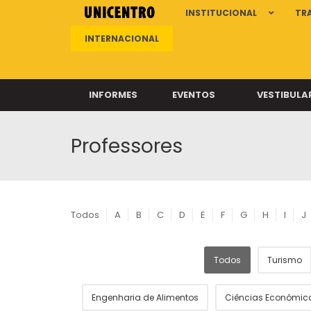
INSTITUCIONAL
TR
INTERNACIONAL
INFORMES
EVENTOS
VESTIBULA
Professores
Clíni
Clíni
Clíni
Clíni
Todos
A
B
C
D
E
F
G
H
I
J
Todos
Turismo
Câ
Engenharia de Alimentos
Ciências Econômic