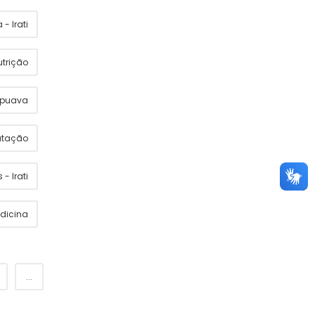
- Irati
utrição
apuava
utação
 - Irati
dicina
...