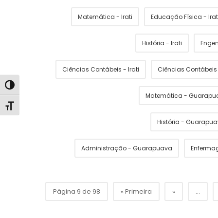
Matemática - Irati
Educação Física - Irat
História - Irati
Engen
Ciências Contábeis - Irati
Ciências Contábei
Alternar alto contraste
Matemática - Guarapu
Alternar tamanho da fonte
História - Guarapu
Administração - Guarapuava
Enferma
Página 9 de 98
« Primeira
«
...