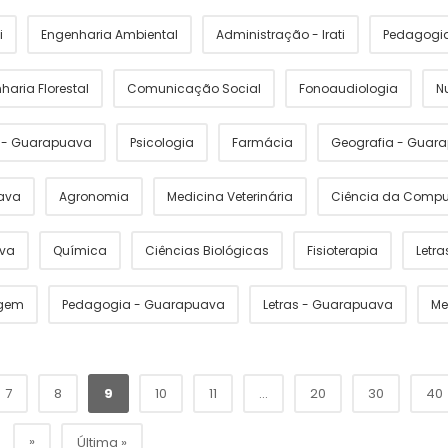
i
Engenharia Ambiental
Administração - Irati
Pedagogia 
haria Florestal
Comunicação Social
Fonoaudiologia
N
s - Guarapuava
Psicologia
Farmácia
Geografia - Guar
ava
Agronomia
Medicina Veterinária
Ciência da Comp
ava
Química
Ciências Biológicas
Fisioterapia
Letras
gem
Pedagogia - Guarapuava
Letras - Guarapuava
Me
7
8
9
10
11
...
20
30
40
»
Última »