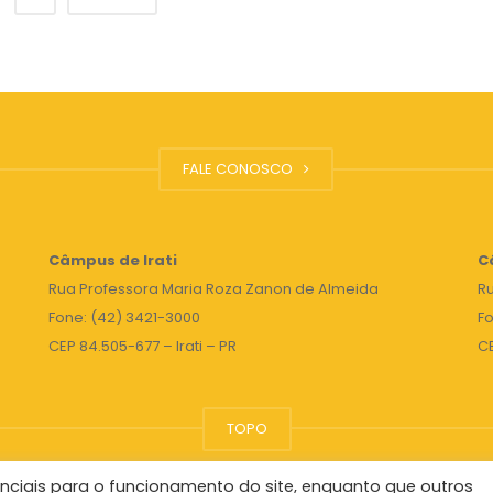
FALE CONOSCO
Câmpus de Irati
C
Rua Professora Maria Roza Zanon de Almeida
Ru
Fone: (42) 3421-3000
Fo
CEP 84.505-677 – Irati – PR
C
TOPO
nciais para o funcionamento do site, enquanto que outros
Reitor