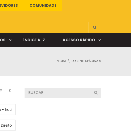
RVIDORES
COMUNIDADE
ÇOS
ÍNDICE A-Z
ACESSO RÁPIDO
INICIAL
DOCENTES
PÁGINA 9
s
ALUNO ONLINE
ia
DOCENTE ONLINE
Y
Z
mas
- Irati
Câmpus Santa Cruz
Direito