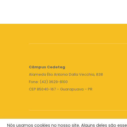
Câmpus
Cedeteg
Alameda Élio Antonio Dalla Vecchia, 838
Fone: (42) 3629-8100
CEP 85040-167 – Guarapuava – PR
Nós usamos cookies no nosso site. Alguns deles são esse
Unicentro
|
Governo do Paraná
|
Seti
|
Agenda do 