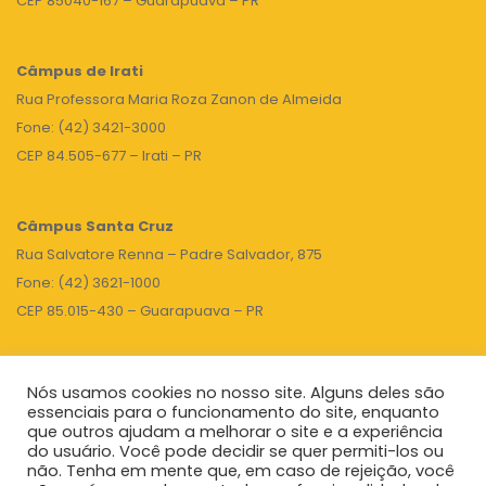
CEP 85040-167 – Guarapuava – PR
Câmpus de Irati
Rua Professora Maria Roza Zanon de Almeida
Fone: (42) 3421-3000
CEP 84.505-677 – Irati – PR
Câmpus Santa Cruz
Rua Salvatore Renna – Padre Salvador, 875
Fone: (42) 3621-1000
CEP 85.015-430 – Guarapuava – PR
Nós usamos cookies no nosso site. Alguns deles são
TOPO
essenciais para o funcionamento do site, enquanto
que outros ajudam a melhorar o site e a experiência
do usuário. Você pode decidir se quer permiti-los ou
não. Tenha em mente que, em caso de rejeição, você
Unicentro
|
Governo do Paraná
|
Seti
|
Agenda do Reitor