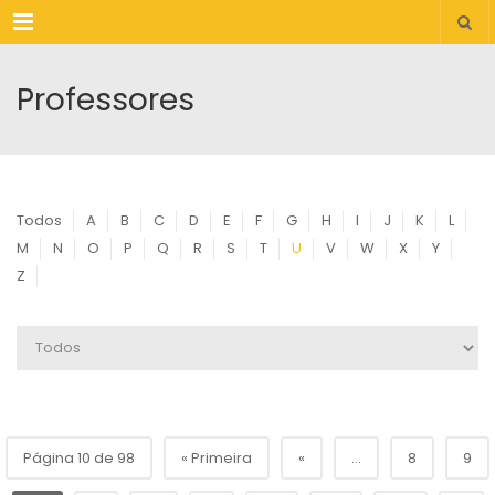
Menu
Professores
Todos
A
B
C
D
E
F
G
H
I
J
K
L
M
N
O
P
Q
R
S
T
U
V
W
X
Y
Z
Página 10 de 98
« Primeira
«
...
8
9