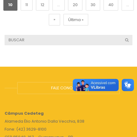
10
11
12
...
20
30
40
...
»
Última »
FALE CONOSCO
Câmpus
Cedeteg
Alameda Élio Antonio Dalla Vecchia, 838
Fone: (42) 3629-8100