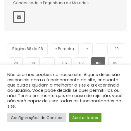
Condensada e Engenharia de Materiais
Página 88 de 98
« Primeira
«
...
10
20
30
...
86
87
88
89
Nós usamos cookies no nosso site. Alguns deles são
»
90
...
Última »
essenciais para o funcionamento do site, enquanto
que outros ajudam a melhorar o site e a experiência
do usuário. Você pode decidir se quer permiti-los ou
não. Tenha em mente que, em caso de rejeição, você
não será capaz de usar todas as funcionalidades do
site.
Configurações de Cookies
Aceitar todos