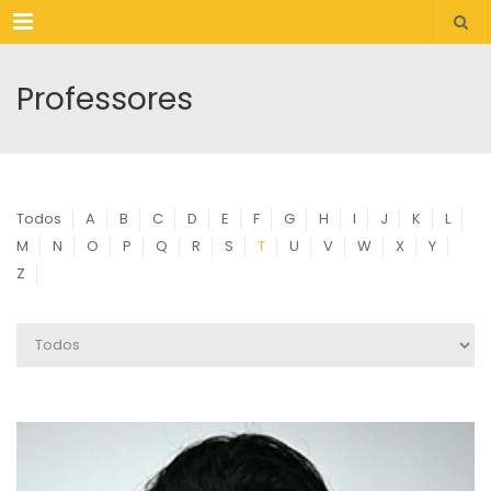
Menu
Professores
Todos
A
B
C
D
E
F
G
H
I
J
K
L
M
N
O
P
Q
R
S
T
U
V
W
X
Y
Z