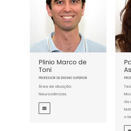
Plinio Marco de
Pa
Toni
As
PROFESSOR DE ENSINO SUPERIOR
PRO
Área de atuação:
Tes
Neurociências.
Mov
da 
tex
o t