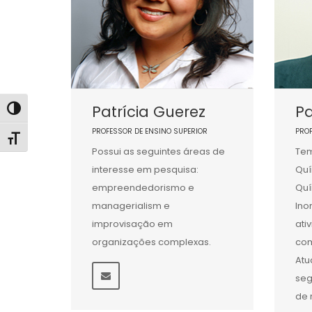
Patrícia Guerez
Pa
Alternar alto contraste
PROFESSOR DE ENSINO SUPERIOR
PRO
Alternar tamanho da fonte
Possui as seguintes áreas de
Tem
interesse em pesquisa:
Quí
empreendedorismo e
Quí
managerialism e
Ino
improvisação em
ati
organizações complexas.
com
Atu
seg
de 