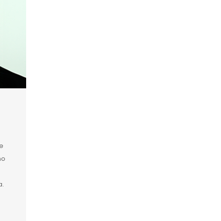
e
no
a.