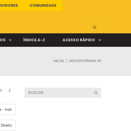
RVIDORES
COMUNIDADE
ÇOS
ÍNDICE A-Z
ACESSO RÁPIDO
INICIAL
DOCENTES
PÁGINA 88
s
ALUNO ONLINE
ia
DOCENTE ONLINE
Y
Z
mas
- Irati
Câmpus Santa Cruz
Direito