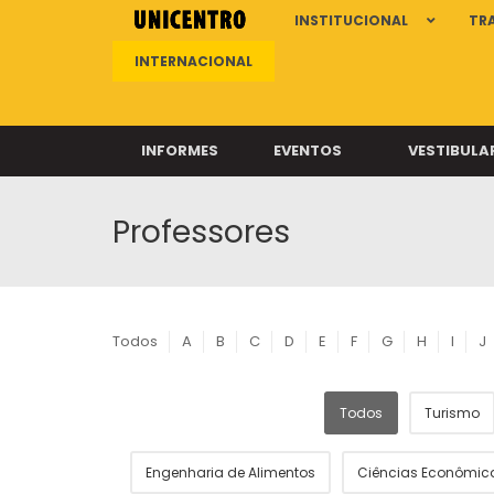
INSTITUCIONAL
TR
INTERNACIONAL
INFORMES
EVENTOS
VESTIBULA
Professores
Clíni
Clíni
Clíni
Clíni
Todos
A
B
C
D
E
F
G
H
I
J
Todos
Turismo
Câ
Engenharia de Alimentos
Ciências Econômic