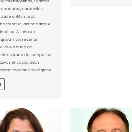
no trifenilfosfinas, ligantes
 doadores, carbonilos,
vidade antitumoral,
ibacteriana, antioxidante e
imática. A linha de
quisa mais recente
olve o estudo da
otoxicidade de compostos
ativos encapsulados
lizando modelos biológicos.