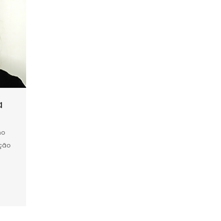
a
mo
ção