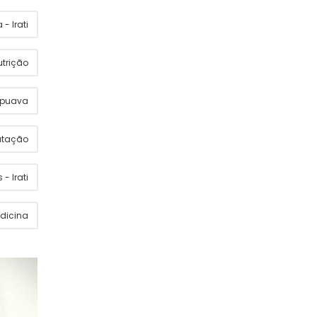
- Irati
utrição
apuava
utação
 - Irati
dicina