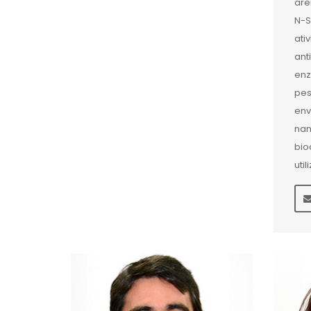
are
N-S
ati
ant
enz
pes
env
nan
bio
uti