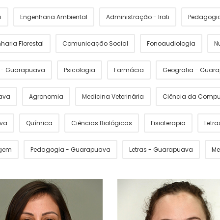
i
Engenharia Ambiental
Administração - Irati
Pedagogia 
haria Florestal
Comunicação Social
Fonoaudiologia
N
s - Guarapuava
Psicologia
Farmácia
Geografia - Guar
ava
Agronomia
Medicina Veterinária
Ciência da Comp
ava
Química
Ciências Biológicas
Fisioterapia
Letras
gem
Pedagogia - Guarapuava
Letras - Guarapuava
Me