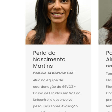
Perla do
Pa
Nascimento
A
Martins
PRO
PROFESSOR DE ENSINO SUPERIOR
Tem
Atua na equipe de
Fil
coordenação do GEVOZ -
Fil
Grupo de Estudos em Voz da
Co
Unicentro, e desenvolve
pri
pesquisas sobre Avaliação
tem