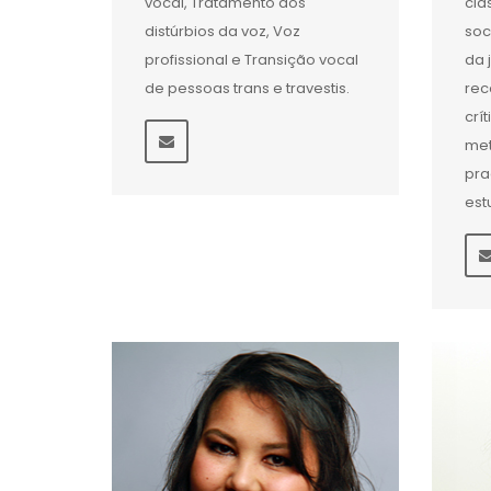
vocal, Tratamento dos
clá
distúrbios da voz, Voz
soci
profissional e Transição vocal
da 
de pessoas trans e travestis.
rec
crí
met
pra
est