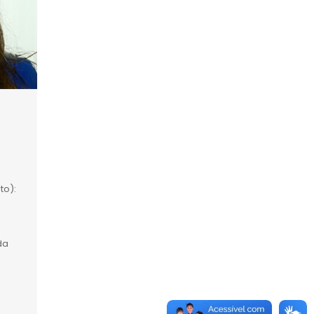
to):
da