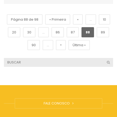
Página 88 de 98
« Primeira
«
...
10
20
30
...
86
87
88
89
»
90
...
Última »
FALE CONOSCO