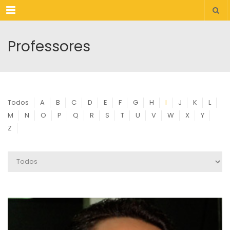
Menu
Professores
Todos
A
B
C
D
E
F
G
H
I
J
K
L
M
N
O
P
Q
R
S
T
U
V
W
X
Y
Z