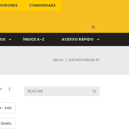
RVIDORES
COMUNIDADE
ÇOS
ÍNDICE A-Z
ACESSO RÁPIDO
INICIAL
DOCENTES
PÁGINA 87
s
ALUNO ONLINE
ia
DOCENTE ONLINE
Y
Z
mas
- Irati
Câmpus Santa Cruz
Direito