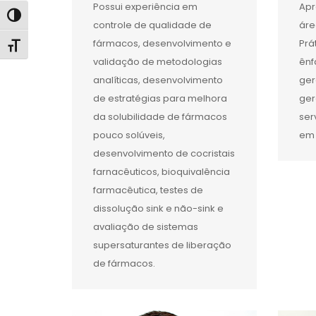
Possui experiência em
Apr
Alternar alto contraste
controle de qualidade de
áre
fármacos, desenvolvimento e
Prá
Alternar tamanho da fonte
validação de metodologias
ênf
analíticas, desenvolvimento
ger
de estratégias para melhora
ger
da solubilidade de fármacos
ser
pouco solúveis,
em 
desenvolvimento de cocristais
farnacêuticos, bioquivalência
farmacêutica, testes de
dissolução sink e não-sink e
avaliação de sistemas
supersaturantes de liberação
de fármacos.