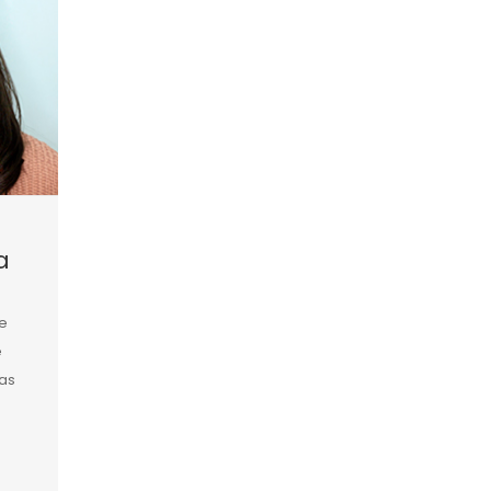
a
e
e
as