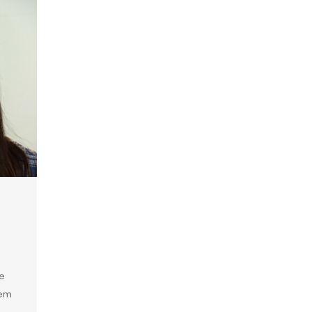
u
e
 em