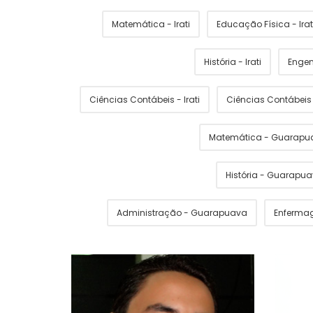
Matemática - Irati
Educação Física - Irat
História - Irati
Engen
Ciências Contábeis - Irati
Ciências Contábei
Matemática - Guarapu
História - Guarapu
Administração - Guarapuava
Enferma