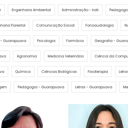
i
Engenharia Ambiental
Administração - Irati
Pedagogia 
haria Florestal
Comunicação Social
Fonoaudiologia
N
s - Guarapuava
Psicologia
Farmácia
Geografia - Guar
ava
Agronomia
Medicina Veterinária
Ciência da Comp
ava
Química
Ciências Biológicas
Fisioterapia
Letras
gem
Pedagogia - Guarapuava
Letras - Guarapuava
Me