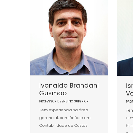
Ivonaldo Brandani
Is
Gusmao
Va
PROFESSOR DE ENSINO SUPERIOR
PRO
Tem experiência na área
Tem
gerencial, com ênfase em
His
Contabilidade de Custos
His