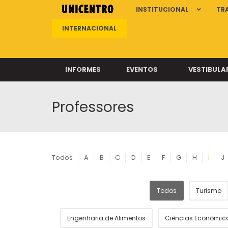
INSTITUCIONAL
TR
INTERNACIONAL
INFORMES
EVENTOS
VESTIBULA
Professores
Clíni
Clíni
Clíni
Clíni
Todos
A
B
C
D
E
F
G
H
I
J
Todos
Turismo
Câ
Engenharia de Alimentos
Ciências Econômic