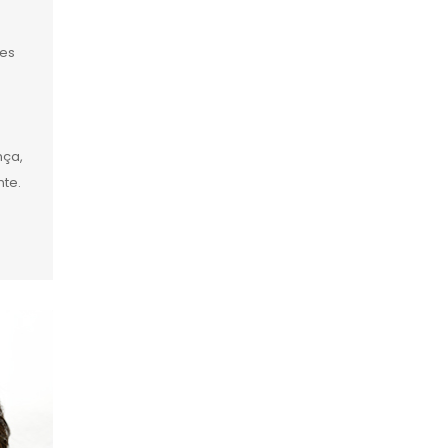
tes
nça,
te.