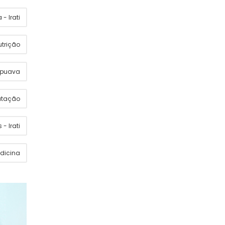
- Irati
utrição
apuava
utação
 - Irati
dicina