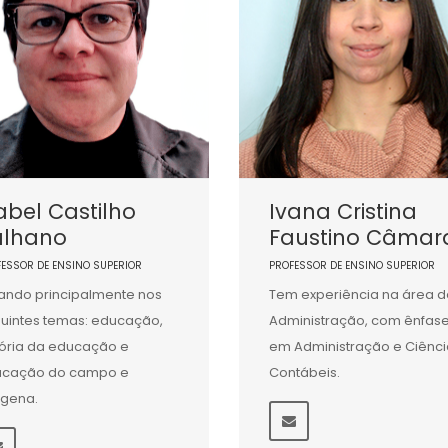
abel Castilho
Ivana Cristina
alhano
Faustino Câmar
FESSOR DE ENSINO SUPERIOR
PROFESSOR DE ENSINO SUPERIOR
ando principalmente nos
Tem experiência na área d
uintes temas: educação,
Administração, com ênfas
tória da educação e
em Administração e Ciênci
ucação do campo e
Contábeis.
ígena.