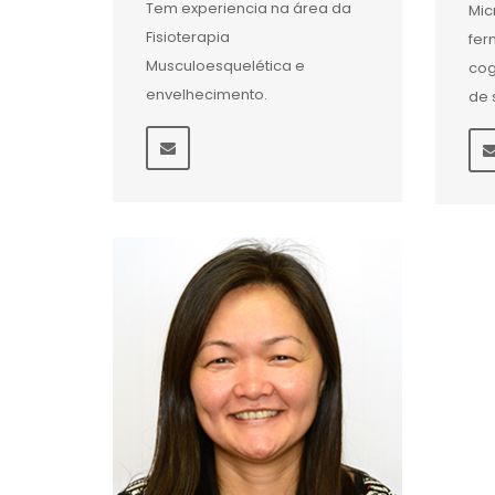
Tem experiencia na área da
Mic
Fisioterapia
fer
Musculoesquelética e
cog
envelhecimento.
de 