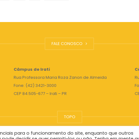
FALE CONOSCO
Câmpus de Irati
C
Rua Professora Maria Roza Zanon de Almeida
Ru
Fone: (42) 3421-3000
Fo
CEP 84.505-677 – Irati – PR
C
TOPO
nciais para o funcionamento do site, enquanto que outros
Reitor
ê pode decidir se quer permiti-los ou não. Tenha em mente q