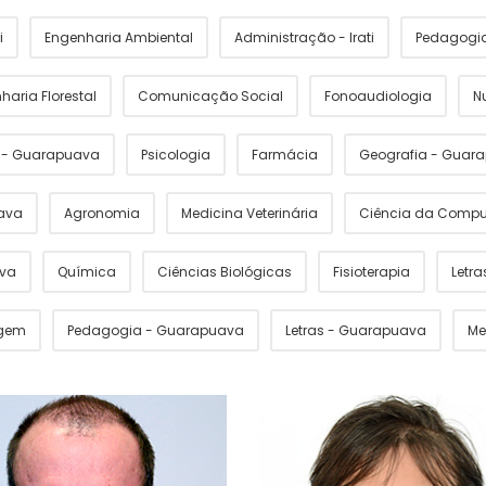
i
Engenharia Ambiental
Administração - Irati
Pedagogia 
haria Florestal
Comunicação Social
Fonoaudiologia
N
s - Guarapuava
Psicologia
Farmácia
Geografia - Guar
ava
Agronomia
Medicina Veterinária
Ciência da Comp
ava
Química
Ciências Biológicas
Fisioterapia
Letras
gem
Pedagogia - Guarapuava
Letras - Guarapuava
Me