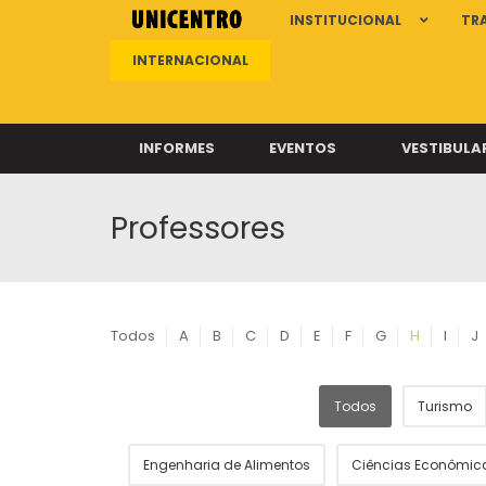
INSTITUCIONAL
TR
INTERNACIONAL
INFORMES
EVENTOS
VESTIBULA
Professores
Clíni
Clíni
Clíni
Clíni
Todos
A
B
C
D
E
F
G
H
I
J
Todos
Turismo
Câ
Engenharia de Alimentos
Ciências Econômic