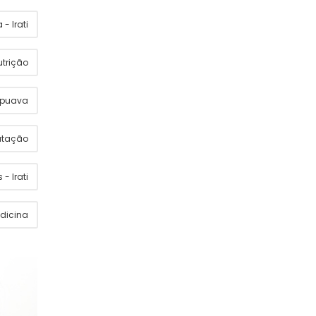
- Irati
utrição
apuava
utação
 - Irati
dicina