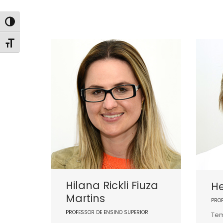
Alternar alto contraste
Alternar tamanho da fonte
Hilana Rickli Fiuza
He
Martins
PRO
PROFESSOR DE ENSINO SUPERIOR
Tem