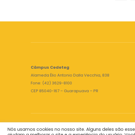
Câmpus
Cedeteg
Alameda Élio Antonio Dalla Vecchia, 838
Fone: (42) 3629-8100
CEP 85040-167 – Guarapuava – PR
Nós usamos cookies no nosso site. Alguns deles são esse
Unicentro
|
Governo do Paraná
|
Seti
|
Agenda do 
ajudam a melhorar o site e a experiência do usuário. Voc