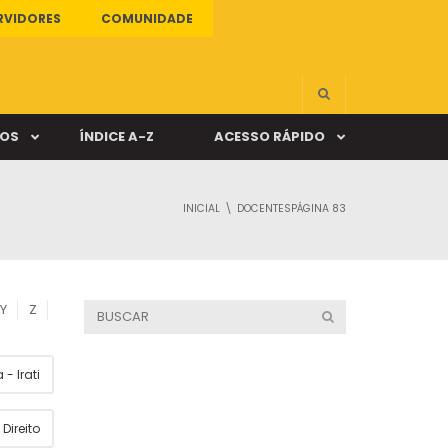
RVIDORES
COMUNIDADE
ÇOS
ÍNDICE A-Z
ACESSO RÁPIDO
INICIAL
DOCENTES
PÁGINA 83
s
ALUNO ONLINE
ia
DOCENTE ONLINE
Y
Z
mas
- Irati
Câmpus Santa Cruz
Direito