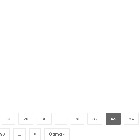
10
20
30
...
81
82
83
84
»
90
...
Última »