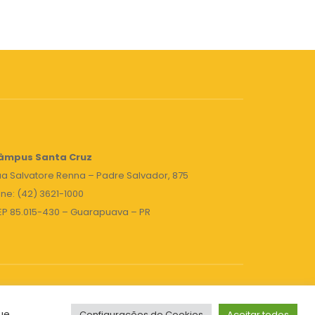
âmpus Santa Cruz
a Salvatore Renna – Padre Salvador, 875
ne: (42) 3621-1000
EP 85.015-430 – Guarapuava – PR
ue,
Configurações de Cookies
Aceitar todos