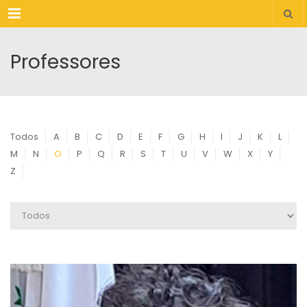
Menu
Professores
Todos
A
B
C
D
E
F
G
H
I
J
K
L
M
N
O
P
Q
R
S
T
U
V
W
X
Y
Z