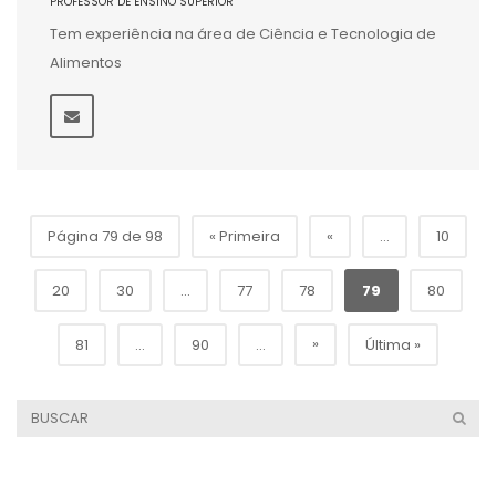
PROFESSOR DE ENSINO SUPERIOR
Tem experiência na área de Ciência e Tecnologia de
Alimentos
Página 79 de 98
« Primeira
«
...
10
20
30
...
77
78
79
80
»
81
...
90
...
Última »