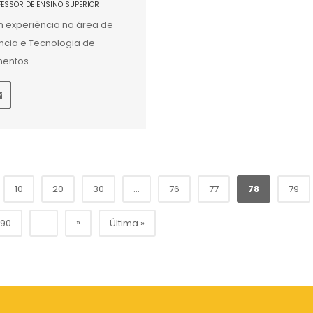
FESSOR DE ENSINO SUPERIOR
 experiência na área de
ncia e Tecnologia de
mentos
10
20
30
...
76
77
78
79
»
90
...
Última »