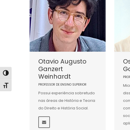
Otavio Augusto
Os
Ganzert
G
Alternar alto contraste
Weinhardt
PRO
PROFESSOR DE ENSINO SUPERIOR
Mic
Alternar tamanho da fonte
Possui experiência sobretudo
dis
nas áreas de História e Teoria
con
do Direito e História Social.
co
soc
apl