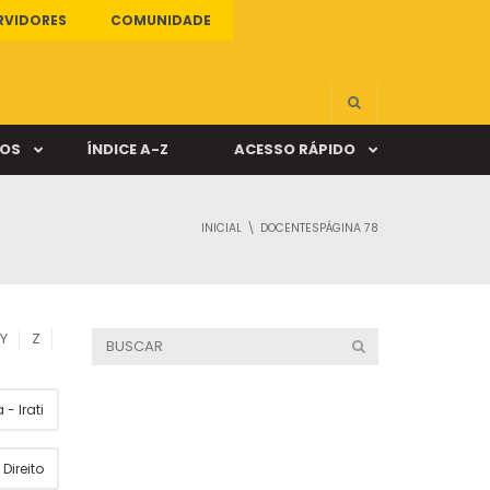
RVIDORES
COMUNIDADE
ÇOS
ÍNDICE A-Z
ACESSO RÁPIDO
INICIAL
DOCENTES
PÁGINA 78
s
ALUNO ONLINE
ia
DOCENTE ONLINE
Y
Z
mas
- Irati
Câmpus Santa Cruz
Direito