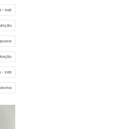
- Irati
utrição
apuava
utação
 - Irati
dicina