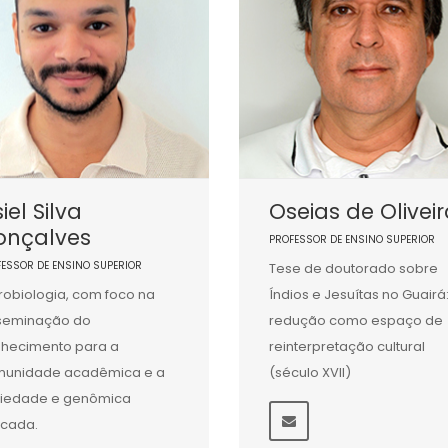
iel Silva
Oseias de Olivei
onçalves
PROFESSOR DE ENSINO SUPERIOR
FESSOR DE ENSINO SUPERIOR
Tese de doutorado sobre
robiologia, com foco na
Índios e Jesuítas no Guairá
seminação do
redução como espaço de
hecimento para a
reinterpretação cultural
munidade acadêmica e a
(século XVII)
iedade e genômica
icada.