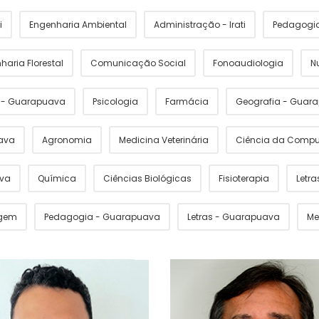
i
Engenharia Ambiental
Administração - Irati
Pedagogia 
haria Florestal
Comunicação Social
Fonoaudiologia
N
s - Guarapuava
Psicologia
Farmácia
Geografia - Guar
ava
Agronomia
Medicina Veterinária
Ciência da Comp
ava
Química
Ciências Biológicas
Fisioterapia
Letras
gem
Pedagogia - Guarapuava
Letras - Guarapuava
Me