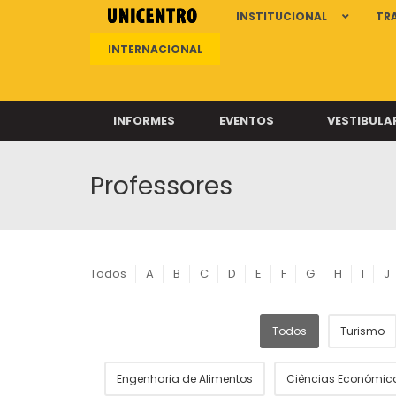
INSTITUCIONAL
TR
INTERNACIONAL
INFORMES
EVENTOS
VESTIBULA
Professores
Clíni
Clíni
Clíni
Clíni
Todos
A
B
C
D
E
F
G
H
I
J
Todos
Turismo
Câ
Engenharia de Alimentos
Ciências Econômic