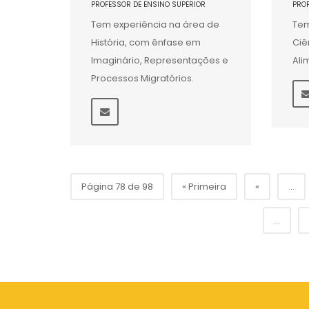
PROFESSOR DE ENSINO SUPERIOR
PRO
Tem experiência na área de
Tem
História, com ênfase em
Ciê
Imaginário, Representações e
Ali
Processos Migratórios.
Página 78 de 98
« Primeira
«
...
...