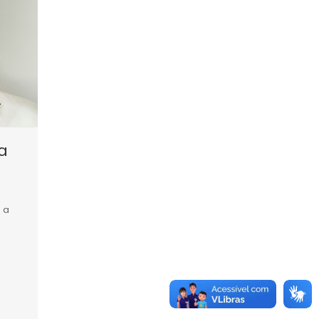
ra
: a