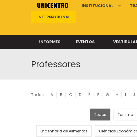
INSTITUCIONAL
TR
INTERNACIONAL
INFORMES
EVENTOS
VESTIBULA
Professores
Clíni
Clíni
Clíni
Clíni
Todos
A
B
C
D
E
F
G
H
I
J
Todos
Turismo
Câ
Engenharia de Alimentos
Ciências Econômic