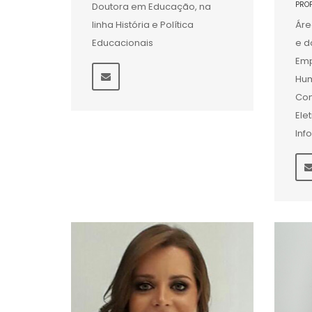
PRO
Doutora em Educação, na
linha História e Política
Áre
Educacionais
e d
Emp
Hum
Con
Ele
Inf