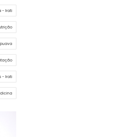
- Irati
utrição
apuava
utação
 - Irati
dicina