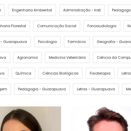
i
Engenharia Ambiental
Administração - Irati
Pedagogia 
haria Florestal
Comunicação Social
Fonoaudiologia
N
s - Guarapuava
Psicologia
Farmácia
Geografia - Guar
ava
Agronomia
Medicina Veterinária
Ciência da Comp
ava
Química
Ciências Biológicas
Fisioterapia
Letras
gem
Pedagogia - Guarapuava
Letras - Guarapuava
Me