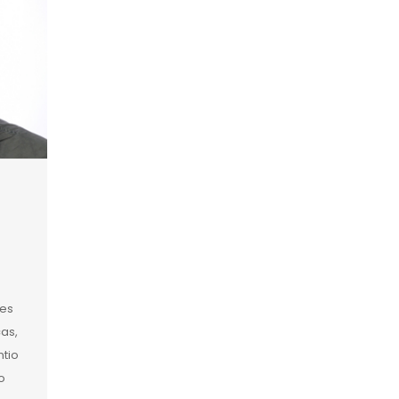
tes
ças,
ntio
o