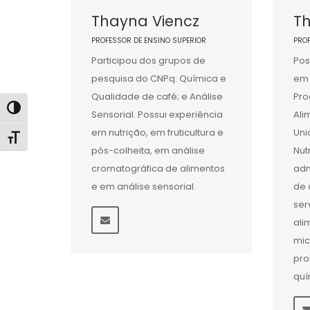
Thayna Viencz
Th
PROFESSOR DE ENSINO SUPERIOR
PRO
Participou dos grupos de
Pos
pesquisa do CNPq: Química e
em 
Qualidade de café; e Análise
Pro
Alternar alto contraste
Sensorial. Possui experiência
Ali
em nutrição, em fruticultura e
Uni
Alternar tamanho da fonte
pós-colheita, em análise
Nut
cromatográfica de alimentos
adm
e em análise sensorial.
de 
ser
ali
mic
pro
quí