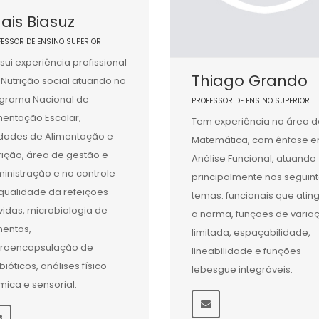
ais Biasuz
FESSOR DE ENSINO SUPERIOR
sui experiência profissional
Thiago Grando
Nutrição social atuando no
grama Nacional de
PROFESSOR DE ENSINO SUPERIOR
mentação Escolar,
Tem experiência na área d
dades de Alimentação e
Matemática, com ênfase 
rição, área de gestão e
Análise Funcional, atuando
inistração e no controle
principalmente nos seguin
qualidade da refeições
temas: funcionais que ati
vidas, microbiologia de
a norma, funções de varia
mentos,
limitada, espaçabilidade,
roencapsulação de
lineabilidade e funções
bióticos, análises físico-
lebesgue integráveis.
mica e sensorial.