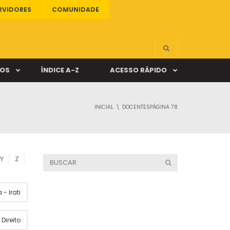
RVIDORES
COMUNIDADE
ÇOS
ÍNDICE A-Z
ACESSO RÁPIDO
INICIAL
DOCENTES
PÁGINA 78
s
ALUNO ONLINE
ia
DOCENTE ONLINE
Y
Z
mas
- Irati
Câmpus Santa Cruz
Direito