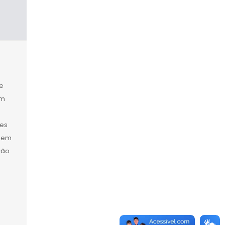
e
em
tes
ngem
ção