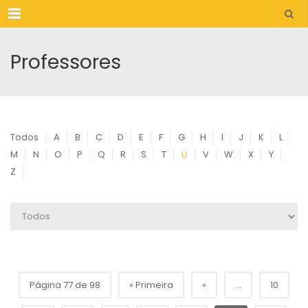
Menu
Professores
Todos
A
B
C
D
E
F
G
H
I
J
K
L
M
N
O
P
Q
R
S
T
U
V
W
X
Y
Z
Página 77 de 98
« Primeira
«
...
10