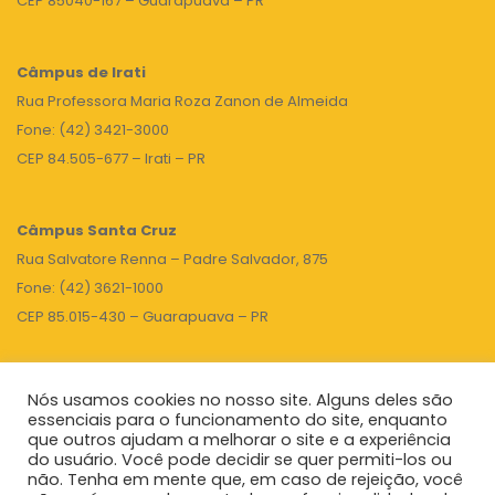
CEP 85040-167 – Guarapuava – PR
Câmpus de Irati
Rua Professora Maria Roza Zanon de Almeida
Fone: (42) 3421-3000
CEP 84.505-677 – Irati – PR
Câmpus Santa Cruz
Rua Salvatore Renna – Padre Salvador, 875
Fone: (42) 3621-1000
CEP 85.015-430 – Guarapuava – PR
Nós usamos cookies no nosso site. Alguns deles são
TOPO
essenciais para o funcionamento do site, enquanto
que outros ajudam a melhorar o site e a experiência
do usuário. Você pode decidir se quer permiti-los ou
não. Tenha em mente que, em caso de rejeição, você
Unicentro
|
Governo do Paraná
|
Seti
|
Agenda do Reitor