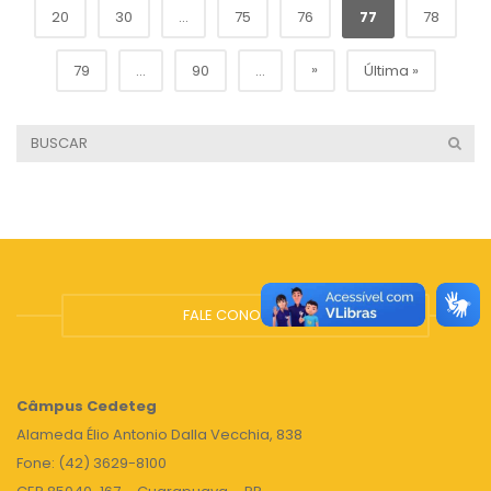
20
30
...
75
76
77
78
»
79
...
90
...
Última »
FALE CONOSCO
Câmpus
Cedeteg
Alameda Élio Antonio Dalla Vecchia, 838
Fone: (42) 3629-8100