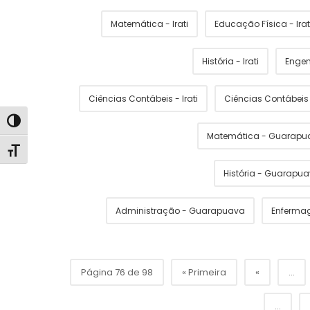
Matemática - Irati
Educação Física - Irat
História - Irati
Engen
Ciências Contábeis - Irati
Ciências Contábei
Alternar alto contraste
Matemática - Guarapu
Alternar tamanho da fonte
História - Guarapu
Administração - Guarapuava
Enferma
Página 76 de 98
« Primeira
«
...
...