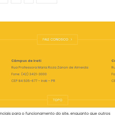
FALE CONOSCO
Câmpus de Irati
C
Rua Professora Maria Roza Zanon de Almeida
Ru
Fone: (42) 3421-3000
Fo
CEP 84.505-677 – Irati – PR
C
TOPO
nciais para o funcionamento do site, enquanto que outros
Reitor