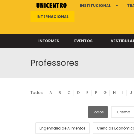
INSTITUCIONAL
TR
INTERNACIONAL
INFORMES
EVENTOS
VESTIBULA
Professores
Clíni
Clíni
Clíni
Clíni
Todos
A
B
C
D
E
F
G
H
I
J
Todos
Turismo
Câ
Engenharia de Alimentos
Ciências Econômic