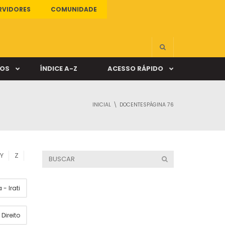
RVIDORES
COMUNIDADE
ÇOS
ÍNDICE A-Z
ACESSO RÁPIDO
INICIAL
DOCENTES
PÁGINA 76
s
ALUNO ONLINE
ia
DOCENTE ONLINE
Y
Z
mas
- Irati
Câmpus Santa Cruz
Direito