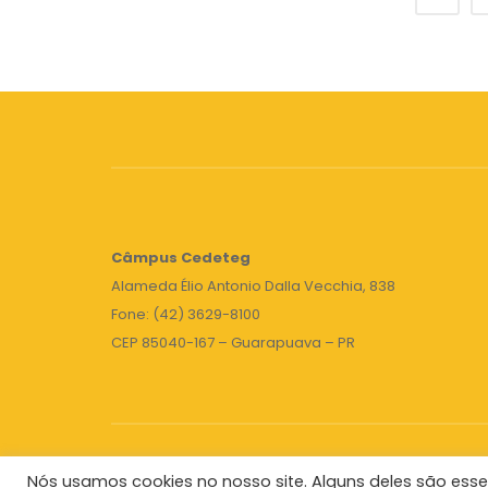
Câmpus
Cedeteg
Alameda Élio Antonio Dalla Vecchia, 838
Fone: (42) 3629-8100
CEP 85040-167 – Guarapuava – PR
Nós usamos cookies no nosso site. Alguns deles são esse
Unicentro
|
Governo do Paraná
|
Seti
|
Agenda do 