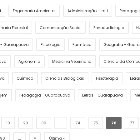
i
Engenharia Ambiental
Administração - Irati
Pedagogia 
haria Florestal
Comunicação Social
Fonoaudiologia
N
s - Guarapuava
Psicologia
Farmácia
Geografia - Guar
ava
Agronomia
Medicina Veterinária
Ciência da Comp
ava
Química
Ciências Biológicas
Fisioterapia
Letras
gem
Pedagogia - Guarapuava
Letras - Guarapuava
Me
10
20
30
...
74
75
76
77
»
90
...
Última »