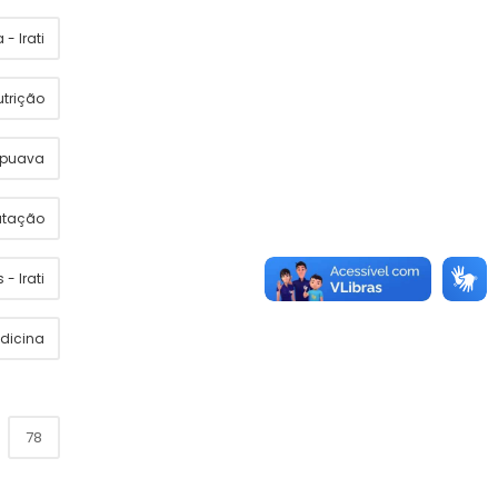
- Irati
utrição
apuava
utação
 - Irati
dicina
78