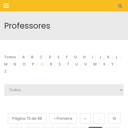
Menu
Professores
Todos
A
B
C
D
E
F
G
H
I
J
K
L
M
N
O
P
Q
R
S
T
U
V
W
X
Y
Z
Página 73 de 98
« Primeira
«
...
10