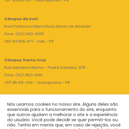
CEP 85040-167 – Guarapuava – PR
Câmpus de Irati
Rua Professora Maria Roza Zanon de Almeida
Fone: (42) 3421-3000
CEP 84.505-677 – Irati – PR
Câmpus Santa Cruz
Rua Salvatore Renna – Padre Salvador, 875
Fone: (42) 3621-1000
CEP 85.015-430 – Guarapuava – PR
Nós usamos cookies no nosso site. Alguns deles são
TOPO
essenciais para o funcionamento do site, enquanto
que outros ajudam a melhorar o site e a experiência
do usuário. Você pode decidir se quer permiti-los ou
não. Tenha em mente que, em caso de rejeição, você
Unicentro
|
Governo do Paraná
|
Seti
|
Agenda do Reitor