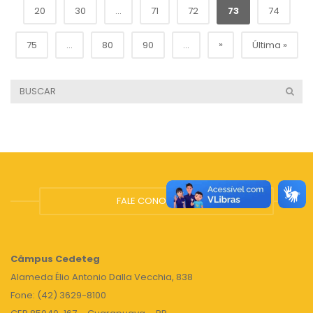
20
30
...
71
72
73
74
»
75
...
80
90
...
Última »
FALE CONOSCO
Câmpus
Cedeteg
Alameda Élio Antonio Dalla Vecchia, 838
Fone: (42) 3629-8100