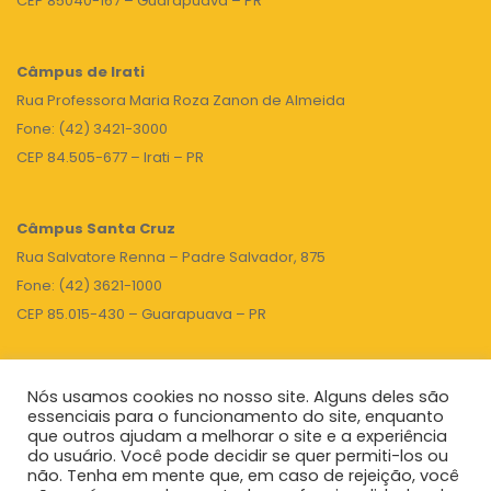
CEP 85040-167 – Guarapuava – PR
Câmpus de Irati
Rua Professora Maria Roza Zanon de Almeida
Fone: (42) 3421-3000
CEP 84.505-677 – Irati – PR
Câmpus Santa Cruz
Rua Salvatore Renna – Padre Salvador, 875
Fone: (42) 3621-1000
CEP 85.015-430 – Guarapuava – PR
Nós usamos cookies no nosso site. Alguns deles são
TOPO
essenciais para o funcionamento do site, enquanto
que outros ajudam a melhorar o site e a experiência
do usuário. Você pode decidir se quer permiti-los ou
não. Tenha em mente que, em caso de rejeição, você
Unicentro
|
Governo do Paraná
|
Seti
|
Agenda do Reitor