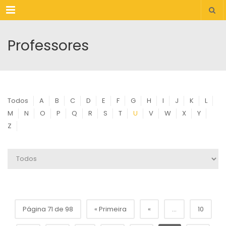
Menu
Professores
Todos
A
B
C
D
E
F
G
H
I
J
K
L
M
N
O
P
Q
R
S
T
U
V
W
X
Y
Z
Página 71 de 98
« Primeira
«
...
10