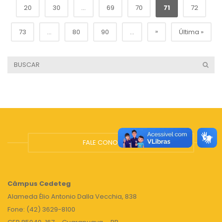
20
30
...
69
70
71
72
»
73
...
80
90
...
Última »
FALE CONOSCO
Câmpus
Cedeteg
Alameda Élio Antonio Dalla Vecchia, 838
Fone: (42) 3629-8100