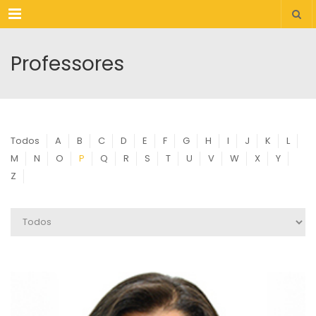
Menu
Professores
Todos
A
B
C
D
E
F
G
H
I
J
K
L
M
N
O
P
Q
R
S
T
U
V
W
X
Y
Z