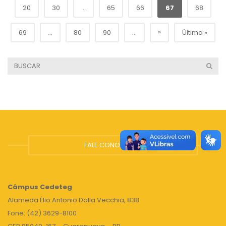
20
30
...
65
66
67
68
»
69
...
80
90
...
Última »
FALE CONOSCO
Câmpus
Cedeteg
Alameda Élio Antonio Dalla Vecchia, 838
Fone: (42) 3629-8100