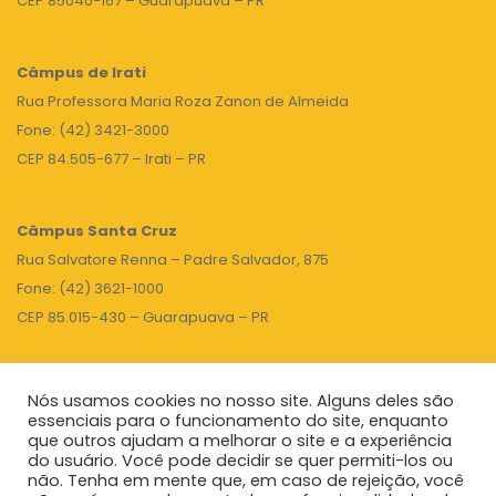
CEP 85040-167 – Guarapuava – PR
Câmpus de Irati
Rua Professora Maria Roza Zanon de Almeida
Fone: (42) 3421-3000
CEP 84.505-677 – Irati – PR
Câmpus Santa Cruz
Rua Salvatore Renna – Padre Salvador, 875
Fone: (42) 3621-1000
CEP 85.015-430 – Guarapuava – PR
Nós usamos cookies no nosso site. Alguns deles são
TOPO
essenciais para o funcionamento do site, enquanto
que outros ajudam a melhorar o site e a experiência
do usuário. Você pode decidir se quer permiti-los ou
não. Tenha em mente que, em caso de rejeição, você
Unicentro
|
Governo do Paraná
|
Seti
|
Agenda do Reitor