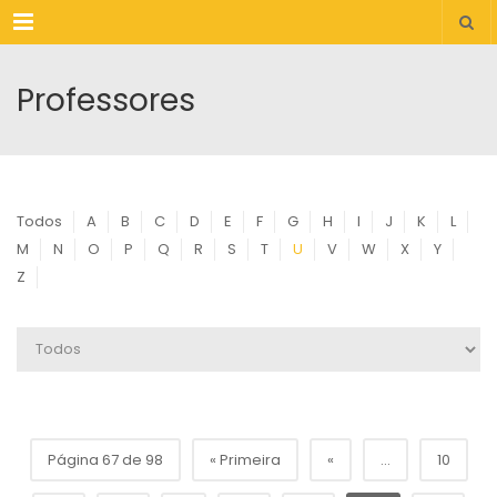
Menu
Professores
Todos
A
B
C
D
E
F
G
H
I
J
K
L
M
N
O
P
Q
R
S
T
U
V
W
X
Y
Z
Página 67 de 98
« Primeira
«
...
10