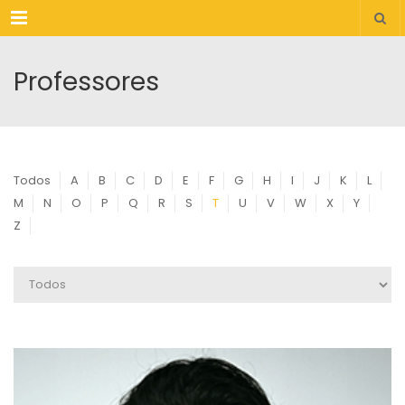
Menu
Professores
Todos
A
B
C
D
E
F
G
H
I
J
K
L
M
N
O
P
Q
R
S
T
U
V
W
X
Y
Z