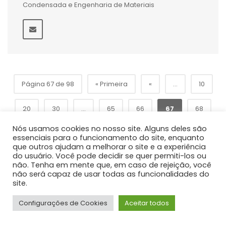
Condensada e Engenharia de Materiais
Página 67 de 98
« Primeira
«
...
10
20
30
...
65
66
67
68
Nós usamos cookies no nosso site. Alguns deles são
»
69
...
80
90
...
Última »
essenciais para o funcionamento do site, enquanto
que outros ajudam a melhorar o site e a experiência
do usuário. Você pode decidir se quer permiti-los ou
não. Tenha em mente que, em caso de rejeição, você
não será capaz de usar todas as funcionalidades do
site.
Configurações de Cookies
Aceitar todos