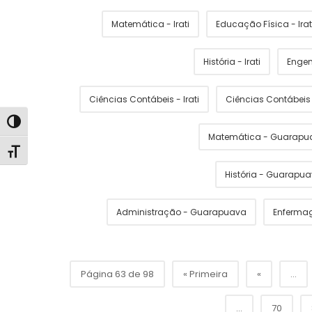
Matemática - Irati
Educação Física - Irat
História - Irati
Engen
Ciências Contábeis - Irati
Ciências Contábei
Alternar alto contraste
Matemática - Guarapu
Alternar tamanho da fonte
História - Guarapu
Administração - Guarapuava
Enferma
Página 63 de 98
« Primeira
«
...
...
70