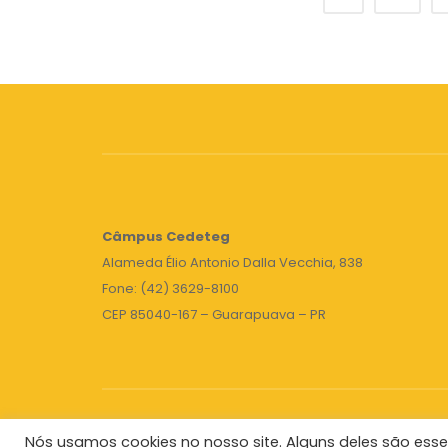
Câmpus
Cedeteg
Alameda Élio Antonio Dalla Vecchia, 838
Fone: (42) 3629-8100
CEP 85040-167 – Guarapuava – PR
Nós usamos cookies no nosso site. Alguns deles são esse
Unicentro
|
Governo do Paraná
|
Seti
|
Agenda do 