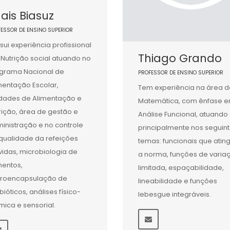
ais Biasuz
FESSOR DE ENSINO SUPERIOR
sui experiência profissional
Thiago Grando
Nutrição social atuando no
grama Nacional de
PROFESSOR DE ENSINO SUPERIOR
mentação Escolar,
Tem experiência na área d
dades de Alimentação e
Matemática, com ênfase 
rição, área de gestão e
Análise Funcional, atuando
inistração e no controle
principalmente nos seguin
qualidade da refeições
temas: funcionais que ati
vidas, microbiologia de
a norma, funções de varia
mentos,
limitada, espaçabilidade,
roencapsulação de
lineabilidade e funções
bióticos, análises físico-
lebesgue integráveis.
mica e sensorial.