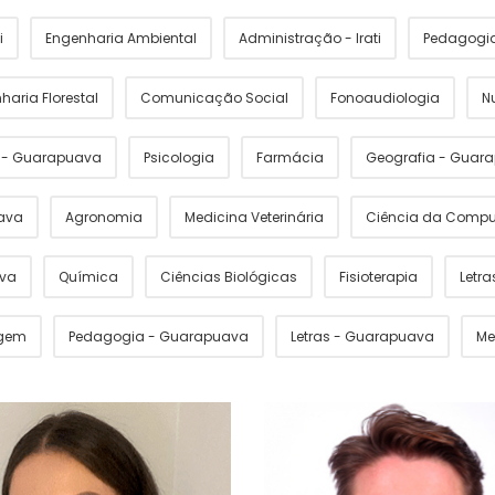
i
Engenharia Ambiental
Administração - Irati
Pedagogia 
haria Florestal
Comunicação Social
Fonoaudiologia
N
s - Guarapuava
Psicologia
Farmácia
Geografia - Guar
ava
Agronomia
Medicina Veterinária
Ciência da Comp
ava
Química
Ciências Biológicas
Fisioterapia
Letras
gem
Pedagogia - Guarapuava
Letras - Guarapuava
Me