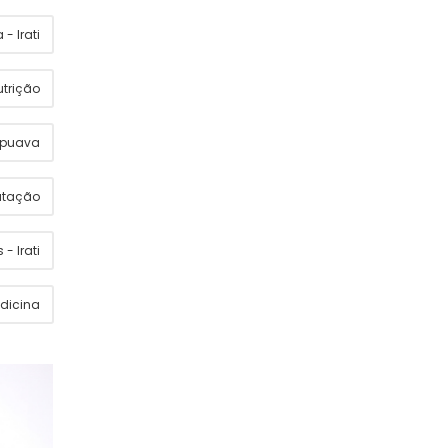
- Irati
utrição
apuava
utação
 - Irati
dicina