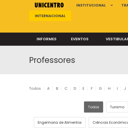
INSTITUCIONAL
TR
INTERNACIONAL
INFORMES
EVENTOS
VESTIBULA
Professores
Clíni
Clíni
Clíni
Clíni
Todos
A
B
C
D
E
F
G
H
I
J
Todos
Turismo
Câ
Engenharia de Alimentos
Ciências Econômic