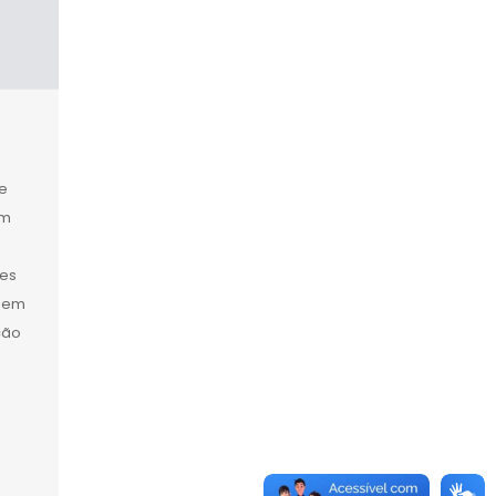
e
em
tes
ngem
ção