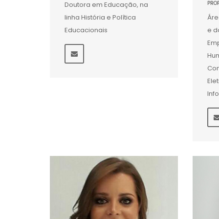
PRO
Doutora em Educação, na
linha História e Política
Áre
Educacionais
e d
Emp
Hum
Con
Ele
Inf