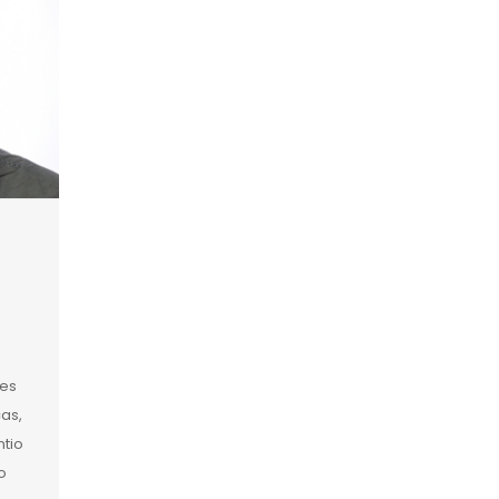
tes
ças,
ntio
o