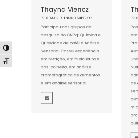
Thayna Viencz
Th
PROFESSOR DE ENSINO SUPERIOR
PRO
Participou dos grupos de
Pos
pesquisa do CNPq: Química e
em 
Qualidade de café; e Análise
Pro
Alternar alto contraste
Sensorial. Possui experiência
Ali
em nutrição, em fruticultura e
Uni
Alternar tamanho da fonte
pós-colheita, em análise
Nut
cromatográfica de alimentos
adm
e em análise sensorial.
de 
ser
ali
mic
pro
quí