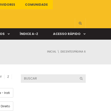
RVIDORES
COMUNIDADE
ÇOS
ÍNDICE A-Z
ACESSO RÁPIDO
INICIAL
DOCENTES
PÁGINA 6
s
ALUNO ONLINE
ia
DOCENTE ONLINE
Y
Z
mas
- Irati
Câmpus Santa Cruz
Direito