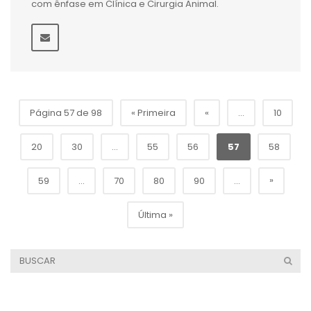
com ênfase em Clínica e Cirurgia Animal.
Página 57 de 98
« Primeira
«
...
10
20
30
...
55
56
57
58
»
59
...
70
80
90
...
Última »