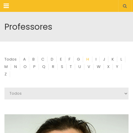
Menu
Professores
Todos
A
B
C
D
E
F
G
H
I
J
K
L
M
N
O
P
Q
R
S
T
U
V
W
X
Y
Z