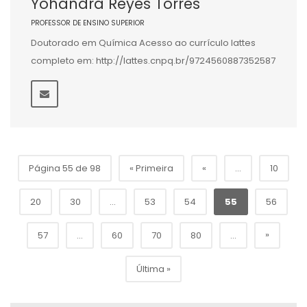
Yohandra Reyes Torres
PROFESSOR DE ENSINO SUPERIOR
Doutorado em Química Acesso ao currículo lattes
completo em: http://lattes.cnpq.br/9724560887352587
Página 55 de 98
« Primeira
«
...
10
20
30
...
53
54
55
56
»
57
...
60
70
80
...
Última »