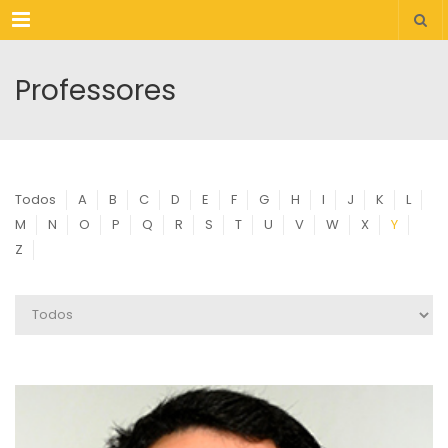
Menu
Professores
Todos
A
B
C
D
E
F
G
H
I
J
K
L
M
N
O
P
Q
R
S
T
U
V
W
X
Y
Z