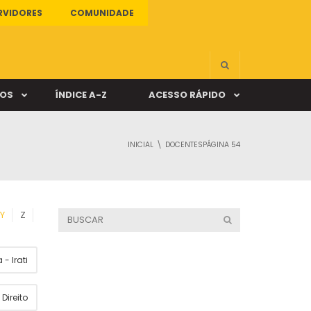
RVIDORES
COMUNIDADE
ÇOS
ÍNDICE A-Z
ACESSO RÁPIDO
INICIAL
DOCENTES
PÁGINA 54
s
ALUNO ONLINE
ia
DOCENTE ONLINE
Y
Z
mas
- Irati
Câmpus Santa Cruz
Direito