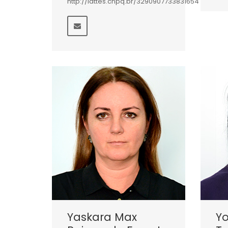
http://lattes.cnpq.br/3290907733831654
Yaskara Max
Y