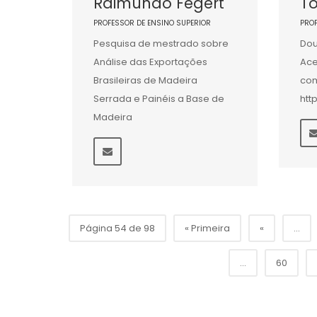
Raimundo Fegert
To
PROFESSOR DE ENSINO SUPERIOR
PRO
Pesquisa de mestrado sobre
Dou
Análise das Exportações
Ace
Brasileiras de Madeira
com
Serrada e Painéis a Base de
htt
Madeira
Página 54 de 98
« Primeira
«
...
...
60