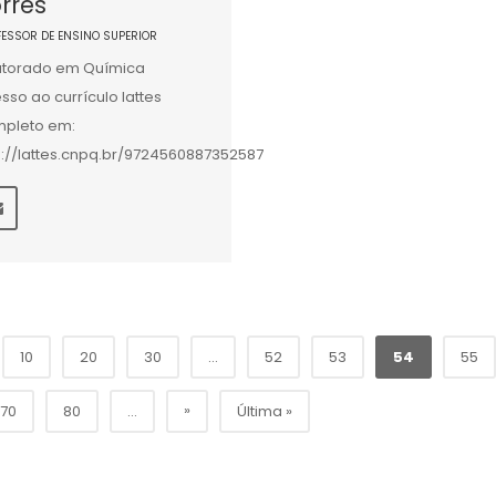
rres
FESSOR DE ENSINO SUPERIOR
torado em Química
sso ao currículo lattes
pleto em:
p://lattes.cnpq.br/9724560887352587
10
20
30
...
52
53
54
55
»
70
80
...
Última »