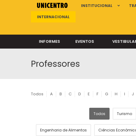
INSTITUCIONAL
TR
INTERNACIONAL
INFORMES
EVENTOS
VESTIBULA
Professores
Clíni
Clíni
Clíni
Clíni
Todos
A
B
C
D
E
F
G
H
I
J
Todos
Turismo
Câ
Engenharia de Alimentos
Ciências Econômic