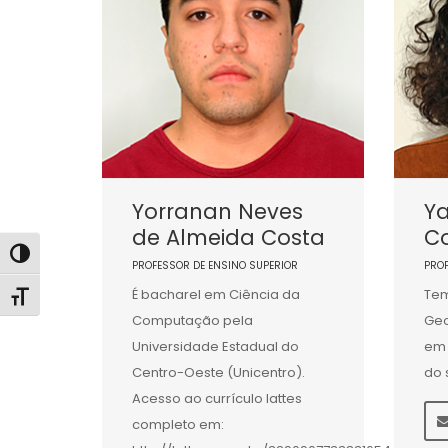
Yorranan Neves
Y
de Almeida Costa
C
Alternar alto contraste
PROFESSOR DE ENSINO SUPERIOR
PRO
É bacharel em Ciência da
Tem
Alternar tamanho da fonte
Computação pela
Geo
Universidade Estadual do
em 
Centro-Oeste (Unicentro).
do 
Acesso ao currículo lattes
completo em: