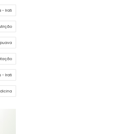
- Irati
utrição
apuava
utação
 - Irati
dicina