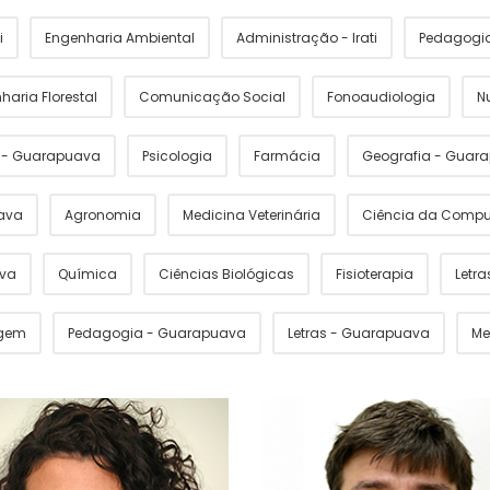
i
Engenharia Ambiental
Administração - Irati
Pedagogia 
haria Florestal
Comunicação Social
Fonoaudiologia
N
s - Guarapuava
Psicologia
Farmácia
Geografia - Guar
ava
Agronomia
Medicina Veterinária
Ciência da Comp
ava
Química
Ciências Biológicas
Fisioterapia
Letras
gem
Pedagogia - Guarapuava
Letras - Guarapuava
Me