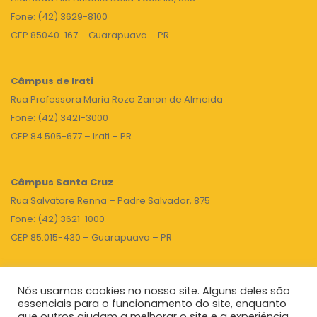
Fone: (42) 3629-8100
CEP 85040-167 – Guarapuava – PR
Câmpus de Irati
Rua Professora Maria Roza Zanon de Almeida
Fone: (42) 3421-3000
CEP 84.505-677 – Irati – PR
Câmpus Santa Cruz
Rua Salvatore Renna – Padre Salvador, 875
Fone: (42) 3621-1000
CEP 85.015-430 – Guarapuava – PR
Nós usamos cookies no nosso site. Alguns deles são
TOPO
essenciais para o funcionamento do site, enquanto
que outros ajudam a melhorar o site e a experiência