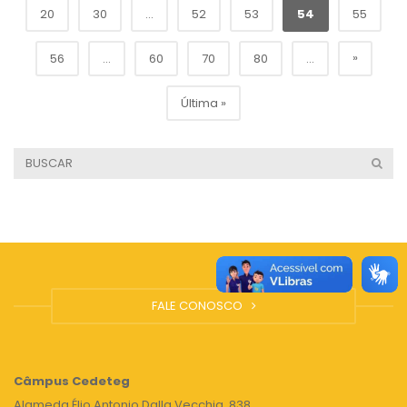
20
30
...
52
53
54
55
»
56
...
60
70
80
...
Última »
FALE CONOSCO
Câmpus
Cedeteg
Alameda Élio Antonio Dalla Vecchia, 838