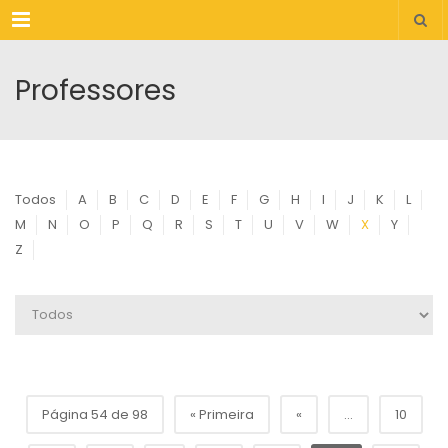
Menu
Professores
Todos
A
B
C
D
E
F
G
H
I
J
K
L
M
N
O
P
Q
R
S
T
U
V
W
X
Y
Z
Página 54 de 98
« Primeira
«
...
10