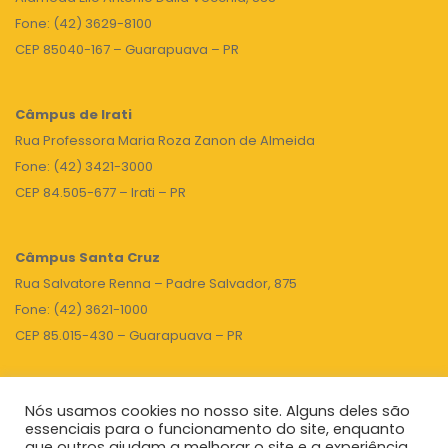
Fone: (42) 3629-8100
CEP 85040-167 – Guarapuava – PR
Câmpus de Irati
Rua Professora Maria Roza Zanon de Almeida
Fone: (42) 3421-3000
CEP 84.505-677 – Irati – PR
Câmpus Santa Cruz
Rua Salvatore Renna – Padre Salvador, 875
Fone: (42) 3621-1000
CEP 85.015-430 – Guarapuava – PR
Nós usamos cookies no nosso site. Alguns deles são
TOPO
essenciais para o funcionamento do site, enquanto
que outros ajudam a melhorar o site e a experiência