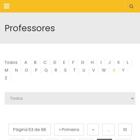
Menu
Professores
Todos
A
B
C
D
E
F
G
H
I
J
K
L
M
N
O
P
Q
R
S
T
U
V
W
X
Y
Z
Página 53 de 98
« Primeira
«
...
10