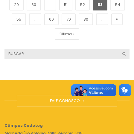
20
30
...
51
52
53
54
»
55
...
60
70
80
...
Última »
FALE CONOSCO
Câmpus
Cedeteg
Alameda Élio Antonio Dalla Vecchia, 838