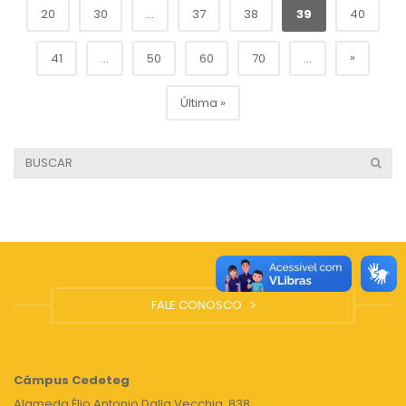
20
30
...
37
38
39
40
»
41
...
50
60
70
...
Última »
FALE CONOSCO
Câmpus
Cedeteg
Alameda Élio Antonio Dalla Vecchia, 838