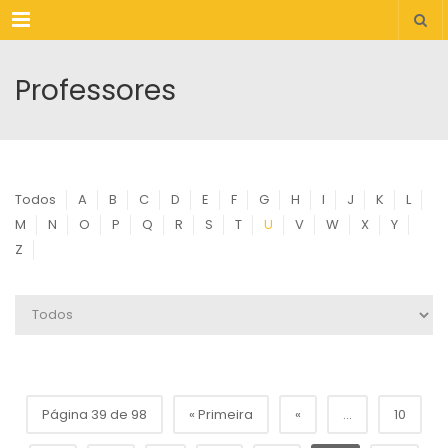
Menu
Professores
Todos
A
B
C
D
E
F
G
H
I
J
K
L
M
N
O
P
Q
R
S
T
U
V
W
X
Y
Z
Página 39 de 98
« Primeira
«
...
10