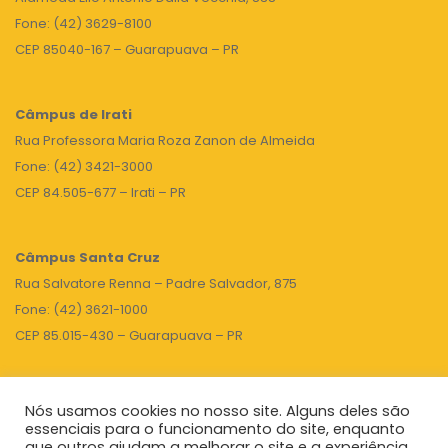
Fone: (42) 3629-8100
CEP 85040-167 – Guarapuava – PR
Câmpus de Irati
Rua Professora Maria Roza Zanon de Almeida
Fone: (42) 3421-3000
CEP 84.505-677 – Irati – PR
Câmpus Santa Cruz
Rua Salvatore Renna – Padre Salvador, 875
Fone: (42) 3621-1000
CEP 85.015-430 – Guarapuava – PR
Nós usamos cookies no nosso site. Alguns deles são
TOPO
essenciais para o funcionamento do site, enquanto
que outros ajudam a melhorar o site e a experiência