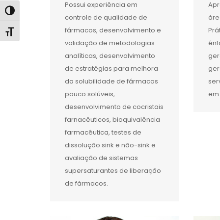
Possui experiência em
Apr
Alternar alto contraste
controle de qualidade de
áre
fármacos, desenvolvimento e
Prá
Alternar tamanho da fonte
validação de metodologias
ênf
analíticas, desenvolvimento
ger
de estratégias para melhora
ger
da solubilidade de fármacos
ser
pouco solúveis,
em 
desenvolvimento de cocristais
farnacêuticos, bioquivalência
farmacêutica, testes de
dissolução sink e não-sink e
avaliação de sistemas
supersaturantes de liberação
de fármacos.