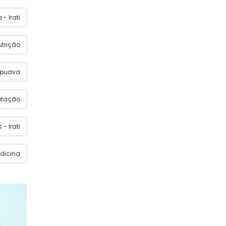
- Irati
utrição
apuava
utação
 - Irati
dicina