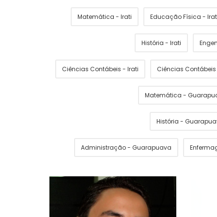
Matemática - Irati
Educação Física - Irat
História - Irati
Engen
Ciências Contábeis - Irati
Ciências Contábei
Matemática - Guarapu
História - Guarapu
Administração - Guarapuava
Enferma