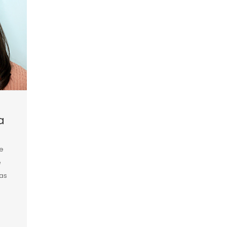
a
e
e
as