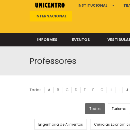
INSTITUCIONAL
TR
INTERNACIONAL
INFORMES
EVENTOS
VESTIBULA
Professores
Clíni
Clíni
Clíni
Clíni
Todos
A
B
C
D
E
F
G
H
I
J
Todos
Turismo
Câ
Engenharia de Alimentos
Ciências Econômic