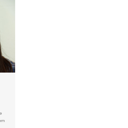
u
e
 em