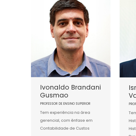
Ivonaldo Brandani
Is
Gusmao
Va
PROFESSOR DE ENSINO SUPERIOR
PRO
Tem experiência na área
Tem
gerencial, com ênfase em
His
Contabilidade de Custos
His