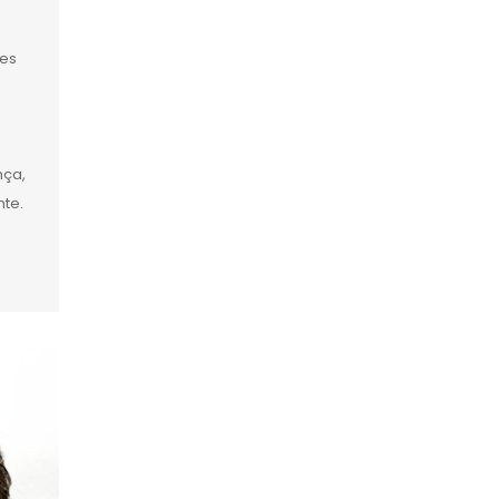
tes
nça,
te.