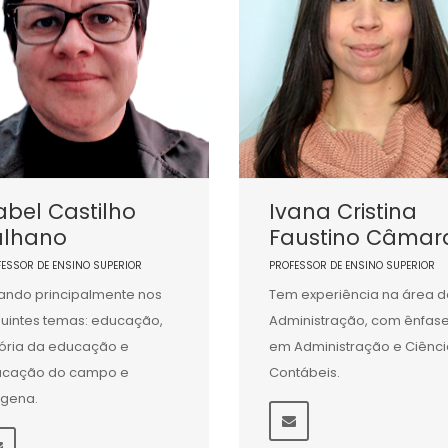
abel Castilho
Ivana Cristina
alhano
Faustino Câmar
FESSOR DE ENSINO SUPERIOR
PROFESSOR DE ENSINO SUPERIOR
ando principalmente nos
Tem experiência na área d
uintes temas: educação,
Administração, com ênfas
tória da educação e
em Administração e Ciênci
ucação do campo e
Contábeis.
ígena.