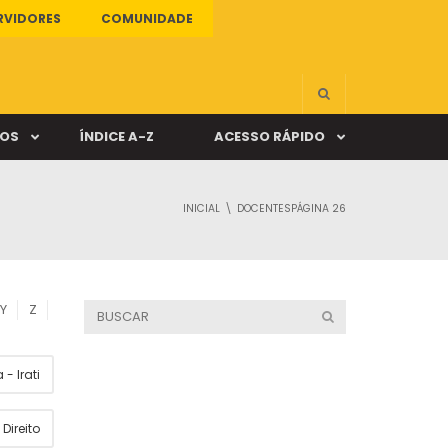
RVIDORES
COMUNIDADE
ÇOS
ÍNDICE A-Z
ACESSO RÁPIDO
INICIAL
DOCENTES
PÁGINA 26
s
ALUNO ONLINE
ia
DOCENTE ONLINE
Y
Z
mas
- Irati
Câmpus Santa Cruz
Direito