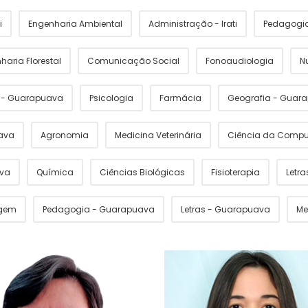
i
Engenharia Ambiental
Administração - Irati
Pedagogia 
haria Florestal
Comunicação Social
Fonoaudiologia
N
s - Guarapuava
Psicologia
Farmácia
Geografia - Guar
ava
Agronomia
Medicina Veterinária
Ciência da Comp
ava
Química
Ciências Biológicas
Fisioterapia
Letras
gem
Pedagogia - Guarapuava
Letras - Guarapuava
Me