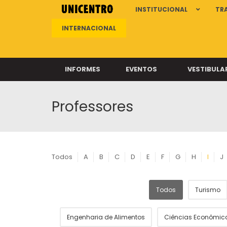
INSTITUCIONAL
TR
INTERNACIONAL
INFORMES
EVENTOS
VESTIBULA
Professores
Clíni
Clíni
Clíni
Clíni
Todos
A
B
C
D
E
F
G
H
I
J
Todos
Turismo
Câ
Engenharia de Alimentos
Ciências Econômic