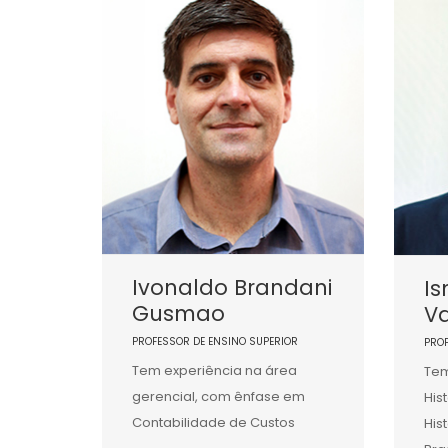
Ivonaldo Brandani
Is
Gusmao
Va
PROFESSOR DE ENSINO SUPERIOR
PRO
Tem experiência na área
Tem
gerencial, com ênfase em
His
Contabilidade de Custos
His