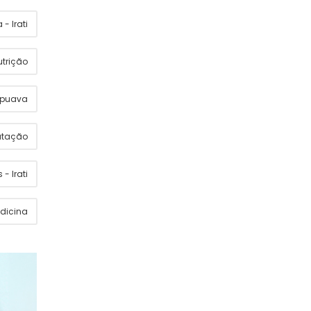
- Irati
utrição
apuava
utação
 - Irati
dicina