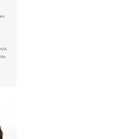
tes
nça,
te.