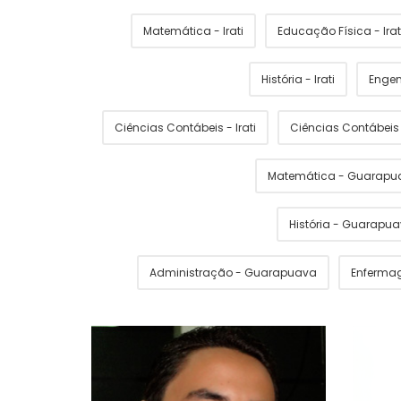
Matemática - Irati
Educação Física - Irat
História - Irati
Engen
Ciências Contábeis - Irati
Ciências Contábei
Matemática - Guarapu
História - Guarapu
Administração - Guarapuava
Enferma