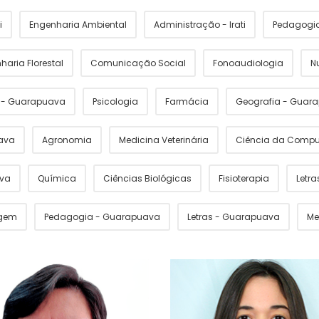
i
Engenharia Ambiental
Administração - Irati
Pedagogia 
haria Florestal
Comunicação Social
Fonoaudiologia
N
s - Guarapuava
Psicologia
Farmácia
Geografia - Guar
ava
Agronomia
Medicina Veterinária
Ciência da Comp
ava
Química
Ciências Biológicas
Fisioterapia
Letras
gem
Pedagogia - Guarapuava
Letras - Guarapuava
Me