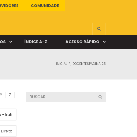
RVIDORES
COMUNIDADE
ÇOS
ÍNDICE A-Z
ACESSO RÁPIDO
INICIAL
DOCENTES
PÁGINA 25
s
ALUNO ONLINE
ia
DOCENTE ONLINE
Y
Z
mas
- Irati
Câmpus Santa Cruz
Direito