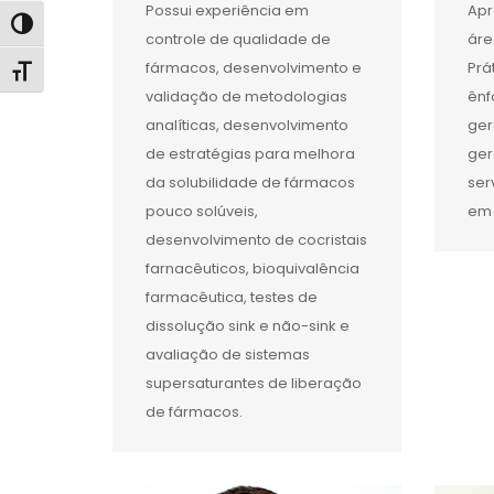
Possui experiência em
Apr
Alternar alto contraste
controle de qualidade de
áre
fármacos, desenvolvimento e
Prá
Alternar tamanho da fonte
validação de metodologias
ênf
analíticas, desenvolvimento
ger
de estratégias para melhora
ger
da solubilidade de fármacos
ser
pouco solúveis,
em 
desenvolvimento de cocristais
farnacêuticos, bioquivalência
farmacêutica, testes de
dissolução sink e não-sink e
avaliação de sistemas
supersaturantes de liberação
de fármacos.