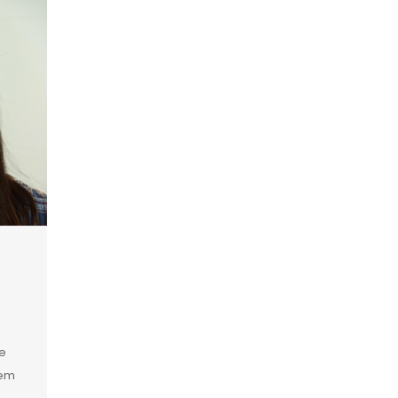
u
e
 em