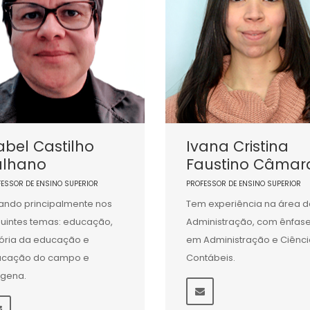
abel Castilho
Ivana Cristina
alhano
Faustino Câmar
FESSOR DE ENSINO SUPERIOR
PROFESSOR DE ENSINO SUPERIOR
ando principalmente nos
Tem experiência na área d
uintes temas: educação,
Administração, com ênfas
tória da educação e
em Administração e Ciênci
ucação do campo e
Contábeis.
ígena.