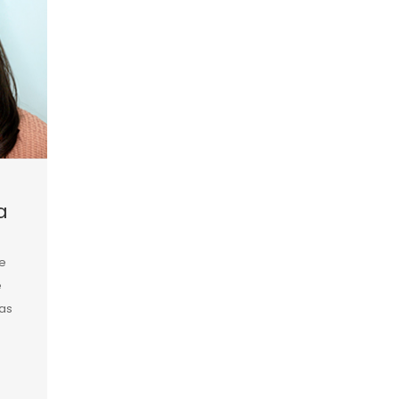
a
e
e
as