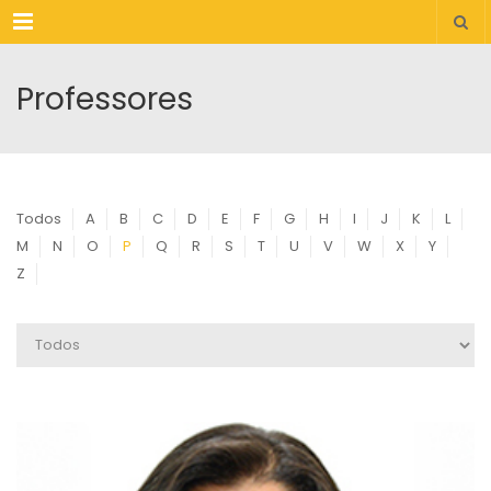
Menu
Professores
Todos
A
B
C
D
E
F
G
H
I
J
K
L
M
N
O
P
Q
R
S
T
U
V
W
X
Y
Z