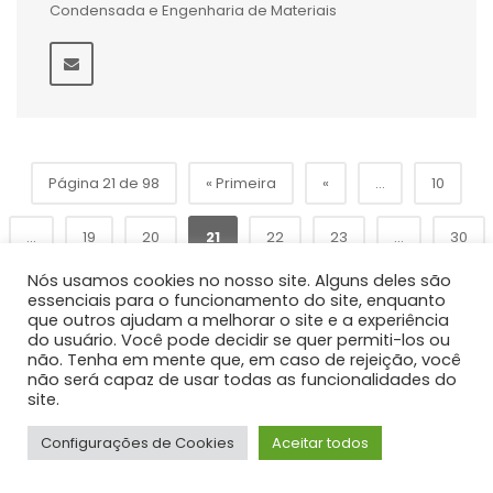
Condensada e Engenharia de Materiais
Página 21 de 98
« Primeira
«
...
10
...
19
20
21
22
23
...
30
Nós usamos cookies no nosso site. Alguns deles são
»
40
50
...
Última »
essenciais para o funcionamento do site, enquanto
que outros ajudam a melhorar o site e a experiência
do usuário. Você pode decidir se quer permiti-los ou
não. Tenha em mente que, em caso de rejeição, você
não será capaz de usar todas as funcionalidades do
site.
Configurações de Cookies
Aceitar todos