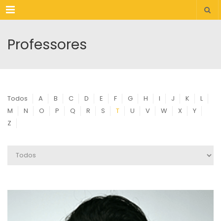
Menu
Professores
Todos
A
B
C
D
E
F
G
H
I
J
K
L
M
N
O
P
Q
R
S
T
U
V
W
X
Y
Z