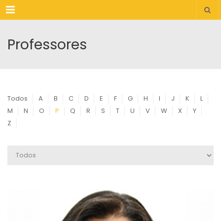
Menu
Professores
Todos
A
B
C
D
E
F
G
H
I
J
K
L
M
N
O
P
Q
R
S
T
U
V
W
X
Y
Z