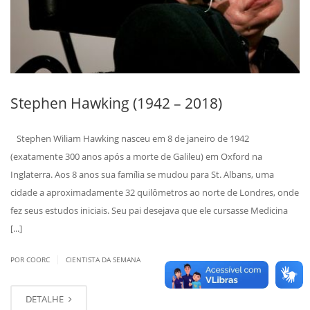
Stephen Hawking (1942 – 2018)
Stephen Wiliam Hawking nasceu em 8 de janeiro de 1942
(exatamente 300 anos após a morte de Galileu) em Oxford na
Inglaterra. Aos 8 anos sua família se mudou para St. Albans, uma
cidade a aproximadamente 32 quilômetros ao norte de Londres, onde
fez seus estudos iniciais. Seu pai desejava que ele cursasse Medicina
[...]
|
POR COORC
CIENTISTA DA SEMANA
DETALHE