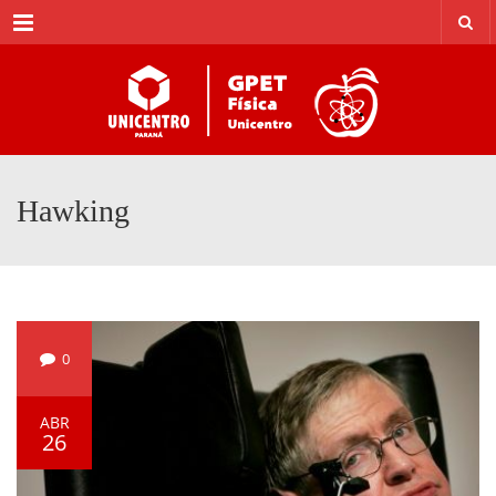
Menu
Hawking
0
ABR
26