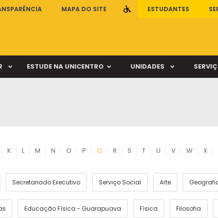
ANSPARÊNCIA
MAPA DO SITE
.
ESTUDANTES
SE
R
ESTUDE NA UNICENTRO
UNIDADES
SERVI
ca Escola de Educação Física
Clínica Escola de Psicologia
Vestibular
Cursos / Departamento
ca Escola de Fisioterapia
Clínica de Órtese-Prótese
ca Escola de Fonoaudiologia
Clínica Escola de Medicina Veterinár
PAC
Matrizes e Ementas
ca Escola de Nutrição
Farmácia Escola
K
L
M
N
O
P
Q
R
S
T
U
V
W
X
Sisu
Revalidação de diplo
Secretariado Executivo
Serviço Social
Arte
Geografia 
mpus Cedeteg
Câmpus de Irati
as
Educação Física - Guarapuava
Física
Filosofia