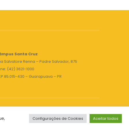
âmpus Santa Cruz
a Salvatore Renna – Padre Salvador, 875
ne: (42) 3621-1000
EP 85.015-430 – Guarapuava – PR
ue,
Configurações de Cookies
Aceitar todos