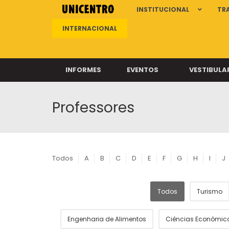
INSTITUCIONAL
TR
INTERNACIONAL
INFORMES
EVENTOS
VESTIBULA
Professores
Clíni
Clíni
Clíni
Clíni
Todos
A
B
C
D
E
F
G
H
I
J
Todos
Turismo
Câ
Engenharia de Alimentos
Ciências Econômic