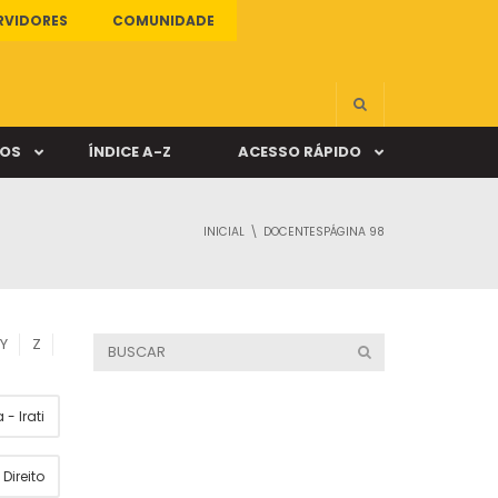
RVIDORES
COMUNIDADE
ÇOS
ÍNDICE A-Z
ACESSO RÁPIDO
INICIAL
DOCENTES
PÁGINA 98
s
ALUNO ONLINE
ia
DOCENTE ONLINE
Y
Z
mas
- Irati
Câmpus Santa Cruz
Direito