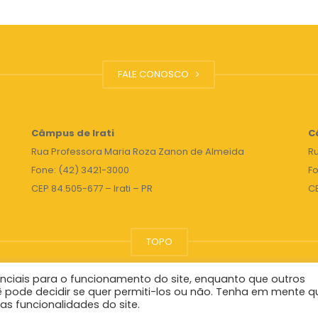
FALE CONOSCO
Câmpus de Irati
C
Rua Professora Maria Roza Zanon de Almeida
Ru
Fone: (42) 3421-3000
Fo
CEP 84.505-677 – Irati – PR
C
TOPO
nciais para o funcionamento do site, enquanto que outros
Reitor
ê pode decidir se quer permiti-los ou não. Tenha em mente q
as funcionalidades do site.