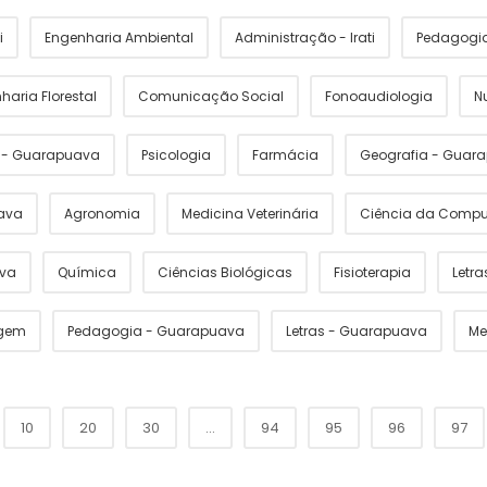
i
Engenharia Ambiental
Administração - Irati
Pedagogia 
haria Florestal
Comunicação Social
Fonoaudiologia
N
s - Guarapuava
Psicologia
Farmácia
Geografia - Guar
ava
Agronomia
Medicina Veterinária
Ciência da Comp
ava
Química
Ciências Biológicas
Fisioterapia
Letras
gem
Pedagogia - Guarapuava
Letras - Guarapuava
Me
10
20
30
...
94
95
96
97