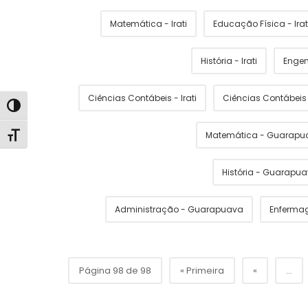
Matemática - Irati
Educação Física - Irat
História - Irati
Engen
Ciências Contábeis - Irati
Ciências Contábei
Alternar alto contraste
Matemática - Guarapu
Alternar tamanho da fonte
História - Guarapu
Administração - Guarapuava
Enferma
Página 98 de 98
« Primeira
«
...