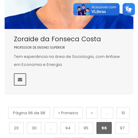
Zoraide da Fonseca Costa
PROFESSOR DE ENSINO SUPERIOR
Tem experiência na área de Sociologia, com ênfase
em Economia e Energia
Página 96 de 98
« Primeira
«
...
10
20
30
...
94
95
96
97