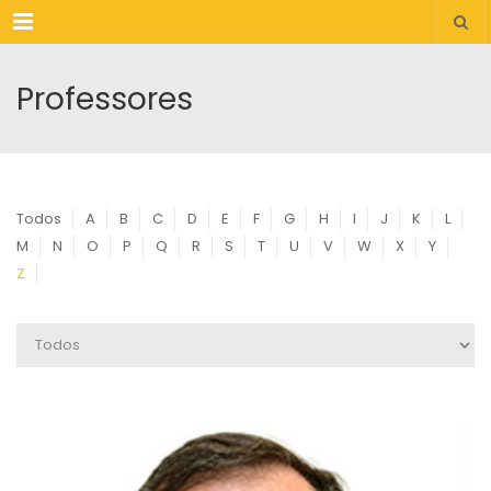
Menu
Professores
Todos
A
B
C
D
E
F
G
H
I
J
K
L
M
N
O
P
Q
R
S
T
U
V
W
X
Y
Z