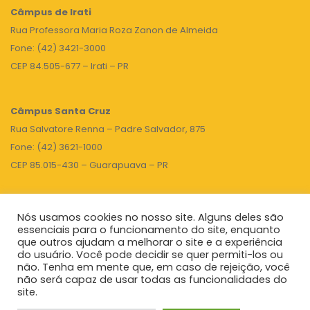
Câmpus de Irati
Rua Professora Maria Roza Zanon de Almeida
Fone: (42) 3421-3000
CEP 84.505-677 – Irati – PR
Câmpus Santa Cruz
Rua Salvatore Renna – Padre Salvador, 875
Fone: (42) 3621-1000
CEP 85.015-430 – Guarapuava – PR
Nós usamos cookies no nosso site. Alguns deles são
TOPO
essenciais para o funcionamento do site, enquanto
que outros ajudam a melhorar o site e a experiência
do usuário. Você pode decidir se quer permiti-los ou
não. Tenha em mente que, em caso de rejeição, você
Unicentro
|
Governo do Paraná
|
Seti
|
Agenda do Reitor
não será capaz de usar todas as funcionalidades do
site.