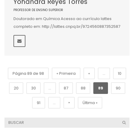
Yohandra Reyes Torres
PROFESSOR DE ENSINO SUPERIOR
Doutorado em Química Acesso ao currículo lattes
completo em: http://lattes.cnpq.br/9724560887352587
Página 89 de 98
« Primeira
«
...
10
20
30
...
87
88
89
90
»
91
...
Última »