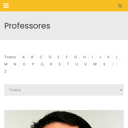
Menu
Professores
Todos
A
B
C
D
E
F
G
H
I
J
K
L
M
N
O
P
Q
R
S
T
U
V
W
X
Y
Z