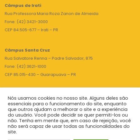
Câmpus de Irati
Rua Professora Maria Roza Zanon de Almeida
Fone: (42) 3421-3000
CEP 84.505-677 – Irati – PR
Câmpus Santa Cruz
Rua Salvatore Renna – Padre Salvador, 875
Fone: (42) 3621-1000
CEP 85.015-430 – Guarapuava – PR
Nós usamos cookies no nosso site. Alguns deles são
TOPO
essenciais para o funcionamento do site, enquanto
que outros ajudam a melhorar o site e a experiência
do usuário. Você pode decidir se quer permiti-los ou
não. Tenha em mente que, em caso de rejeição, você
Unicentro
|
Governo do Paraná
|
Seti
|
Agenda do Reitor
não será capaz de usar todas as funcionalidades do
site.