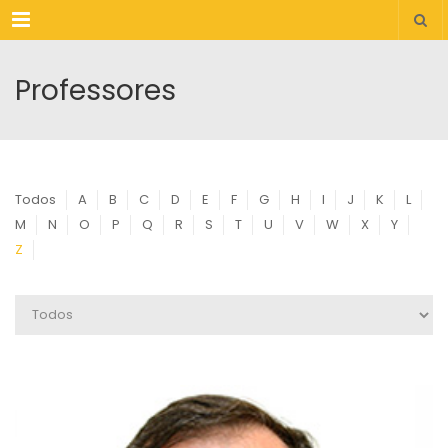
Menu
Professores
Todos
A
B
C
D
E
F
G
H
I
J
K
L
M
N
O
P
Q
R
S
T
U
V
W
X
Y
Z