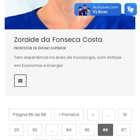
Zoraide da Fonseca Costa
PROFESSOR DE ENSINO SUPERIOR
Tem experiência na área de Sociologia, com ênfase
em Economia e Energia
Página 86 de 98
« Primeira
«
...
10
20
30
...
84
85
86
87