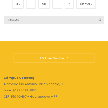
»
85
...
90
...
Última »
FALE CONOSCO
Câmpus
Cedeteg
Alameda Élio Antonio Dalla Vecchia, 838
Fone: (42) 3629-8100
CEP 85040-167 – Guarapuava – PR