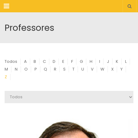
Menu
Professores
Todos
A
B
C
D
E
F
G
H
I
J
K
L
M
N
O
P
Q
R
S
T
U
V
W
X
Y
Z