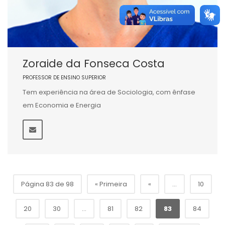
Zoraide da Fonseca Costa
PROFESSOR DE ENSINO SUPERIOR
Tem experiência na área de Sociologia, com ênfase
em Economia e Energia
Página 83 de 98
« Primeira
«
...
10
20
30
...
81
82
83
84