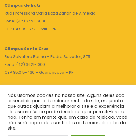
Câmpus de Irati
Rua Professora Maria Roza Zanon de Almeida
Fone: (42) 3421-3000
CEP 84.505-677 – Irati – PR
Câmpus Santa Cruz
Rua Salvatore Renna – Padre Salvador, 875
Fone: (42) 3621-1000
CEP 85.015-430 – Guarapuava – PR
Nós usamos cookies no nosso site. Alguns deles são
TOPO
essenciais para o funcionamento do site, enquanto
que outros ajudam a melhorar o site e a experiência
do usuário. Você pode decidir se quer permiti-los ou
não. Tenha em mente que, em caso de rejeição, você
Unicentro
|
Governo do Paraná
|
Seti
|
Agenda do Reitor
não será capaz de usar todas as funcionalidades do
site.