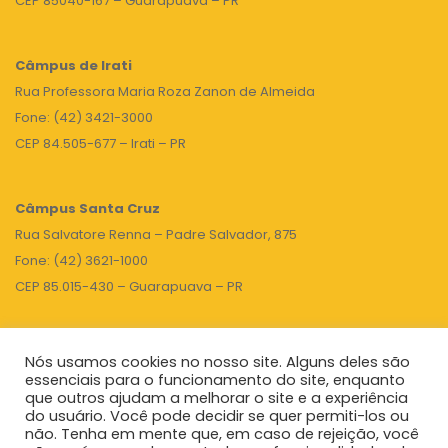
CEP 85040-167 – Guarapuava – PR
Câmpus de Irati
Rua Professora Maria Roza Zanon de Almeida
Fone: (42) 3421-3000
CEP 84.505-677 – Irati – PR
Câmpus Santa Cruz
Rua Salvatore Renna – Padre Salvador, 875
Fone: (42) 3621-1000
CEP 85.015-430 – Guarapuava – PR
Nós usamos cookies no nosso site. Alguns deles são
TOPO
essenciais para o funcionamento do site, enquanto
que outros ajudam a melhorar o site e a experiência
do usuário. Você pode decidir se quer permiti-los ou
não. Tenha em mente que, em caso de rejeição, você
Unicentro
|
Governo do Paraná
|
Seti
|
Agenda do Reitor