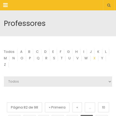
Menu
Professores
Todos
A
B
C
D
E
F
G
H
I
J
K
L
M
N
O
P
Q
R
S
T
U
V
W
X
Y
Z
Página 82 de 98
« Primeira
«
...
10