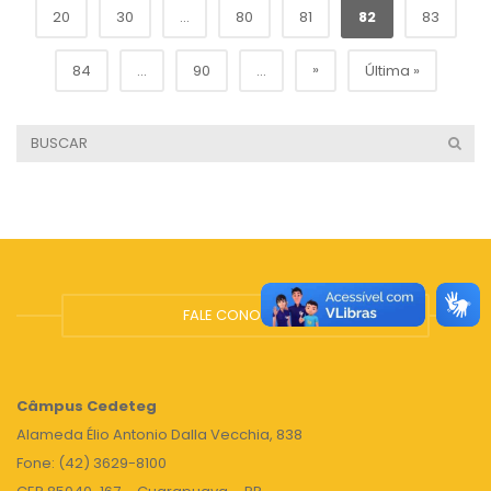
20
30
...
80
81
82
83
»
84
...
90
...
Última »
FALE CONOSCO
Câmpus
Cedeteg
Alameda Élio Antonio Dalla Vecchia, 838
Fone: (42) 3629-8100