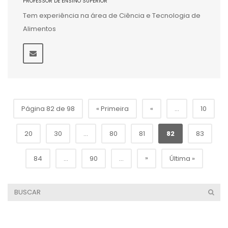
PROFESSOR DE ENSINO SUPERIOR
Tem experiência na área de Ciência e Tecnologia de
Alimentos
Página 82 de 98
« Primeira
«
...
10
20
30
...
80
81
82
83
»
84
...
90
...
Última »