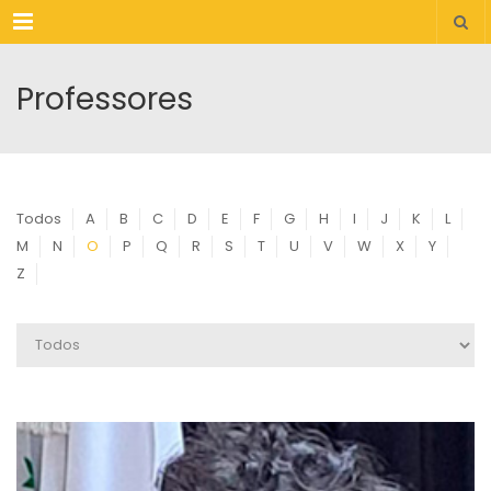
Menu
Professores
Todos
A
B
C
D
E
F
G
H
I
J
K
L
M
N
O
P
Q
R
S
T
U
V
W
X
Y
Z