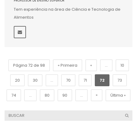
PROFESSOR DE ENSINO SUPERIOR
Tem experiência na área de Ciência e Tecnologia de
Alimentos
Página 72 de 98
« Primeira
«
...
10
20
30
...
70
71
72
73
»
74
...
80
90
...
Última »