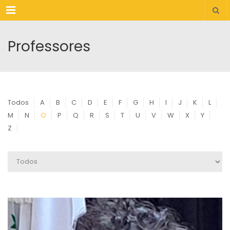
Menu
Professores
Todos
A
B
C
D
E
F
G
H
I
J
K
L
M
N
O
P
Q
R
S
T
U
V
W
X
Y
Z