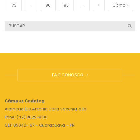
»
73
...
80
90
...
Última »
FALE CONOSCO
Câmpus
Cedeteg
Alameda Élio Antonio Dalla Vecchia, 838
Fone: (42) 3629-8100
CEP 85040-167 – Guarapuava – PR