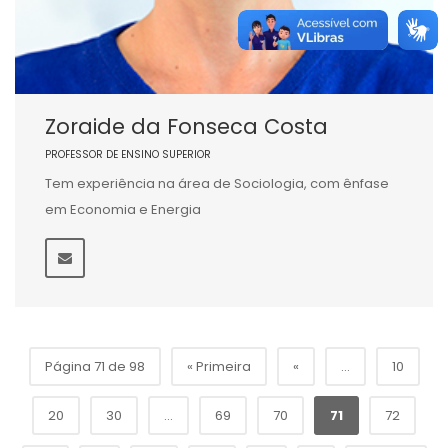
Zoraide da Fonseca Costa
PROFESSOR DE ENSINO SUPERIOR
Tem experiência na área de Sociologia, com ênfase
em Economia e Energia
Página 71 de 98
« Primeira
«
...
10
20
30
...
69
70
71
72