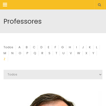
Menu
Professores
Todos
A
B
C
D
E
F
G
H
I
J
K
L
M
N
O
P
Q
R
S
T
U
V
W
X
Y
Z