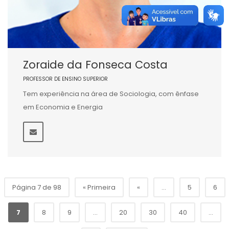
Zoraide da Fonseca Costa
PROFESSOR DE ENSINO SUPERIOR
Tem experiência na área de Sociologia, com ênfase
em Economia e Energia
Página 7 de 98
« Primeira
«
...
5
6
7
8
9
...
20
30
40
...