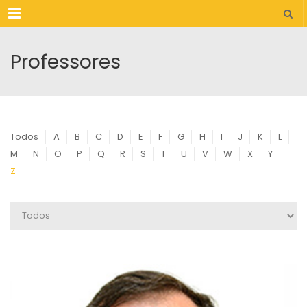
Menu
Professores
Todos
A
B
C
D
E
F
G
H
I
J
K
L
M
N
O
P
Q
R
S
T
U
V
W
X
Y
Z