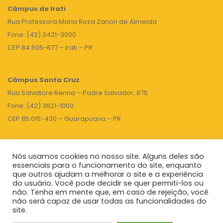
Câmpus de Irati
Rua Professora Maria Roza Zanon de Almeida
Fone: (42) 3421-3000
CEP 84.505-677 – Irati – PR
Câmpus Santa Cruz
Rua Salvatore Renna – Padre Salvador, 875
Fone: (42) 3621-1000
CEP 85.015-430 – Guarapuava – PR
Nós usamos cookies no nosso site. Alguns deles são
TOPO
essenciais para o funcionamento do site, enquanto
que outros ajudam a melhorar o site e a experiência
do usuário. Você pode decidir se quer permiti-los ou
não. Tenha em mente que, em caso de rejeição, você
Unicentro
|
Governo do Paraná
|
Seti
|
Agenda do Reitor
não será capaz de usar todas as funcionalidades do
site.