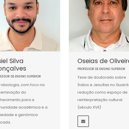
iel Silva
Oseias de Olivei
onçalves
PROFESSOR DE ENSINO SUPERIOR
FESSOR DE ENSINO SUPERIOR
Tese de doutorado sobre
robiologia, com foco na
Índios e Jesuítas no Guairá
seminação do
redução como espaço de
hecimento para a
reinterpretação cultural
munidade acadêmica e a
(século XVII)
iedade e genômica
icada.