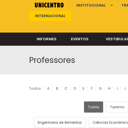
INSTITUCIONAL
TR
INTERNACIONAL
INFORMES
EVENTOS
VESTIBULA
Professores
Clíni
Clíni
Clíni
Clíni
Todos
A
B
C
D
E
F
G
H
I
J
Todos
Turismo
Câ
Engenharia de Alimentos
Ciências Econômic