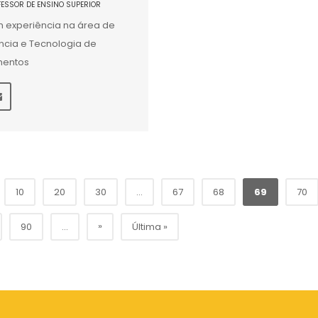
FESSOR DE ENSINO SUPERIOR
 experiência na área de
ncia e Tecnologia de
mentos
10
20
30
...
67
68
69
70
»
90
...
Última »