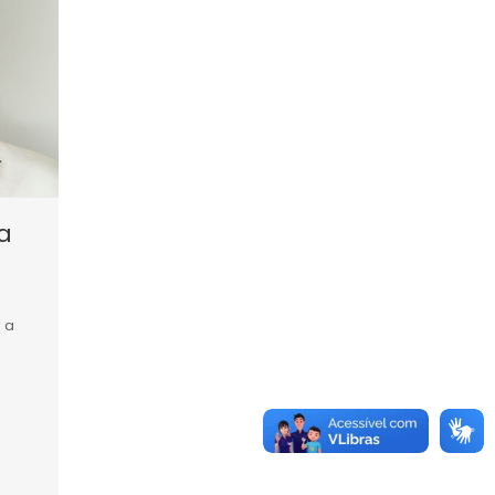
ra
: a