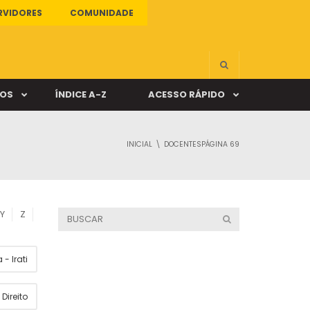
RVIDORES
COMUNIDADE
ÇOS
ÍNDICE A-Z
ACESSO RÁPIDO
INICIAL
DOCENTES
PÁGINA 69
s
ALUNO ONLINE
ia
DOCENTE ONLINE
Y
Z
mas
- Irati
Câmpus Santa Cruz
Direito