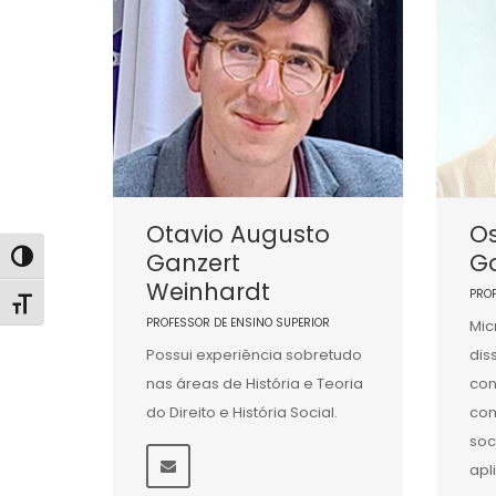
Otavio Augusto
Os
Ganzert
G
Alternar alto contraste
Weinhardt
PRO
Alternar tamanho da fonte
PROFESSOR DE ENSINO SUPERIOR
Mic
Possui experiência sobretudo
dis
nas áreas de História e Teoria
con
do Direito e História Social.
co
soc
apl