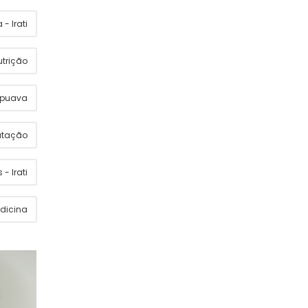
- Irati
utrição
apuava
utação
 - Irati
dicina