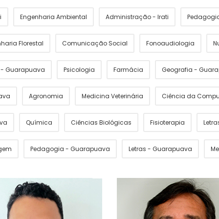
i
Engenharia Ambiental
Administração - Irati
Pedagogia 
haria Florestal
Comunicação Social
Fonoaudiologia
N
s - Guarapuava
Psicologia
Farmácia
Geografia - Guar
ava
Agronomia
Medicina Veterinária
Ciência da Comp
ava
Química
Ciências Biológicas
Fisioterapia
Letras
gem
Pedagogia - Guarapuava
Letras - Guarapuava
Me