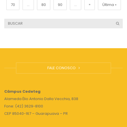
»
70
...
80
90
...
Última »
FALE CONOSCO
Câmpus
Cedeteg
Alameda Élio Antonio Dalla Vecchia, 838
Fone: (42) 3629-8100
CEP 85040-167 – Guarapuava – PR