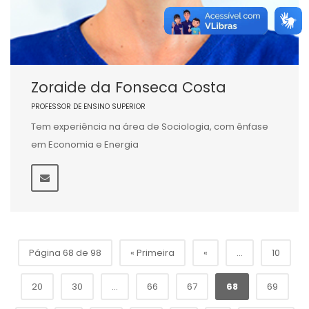
Zoraide da Fonseca Costa
PROFESSOR DE ENSINO SUPERIOR
Tem experiência na área de Sociologia, com ênfase
em Economia e Energia
Página 68 de 98
« Primeira
«
...
10
20
30
...
66
67
68
69