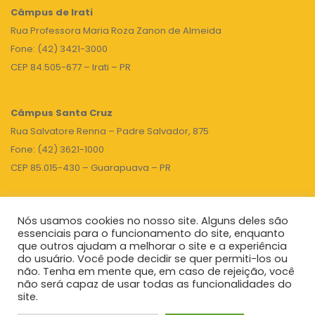
Câmpus de Irati
Rua Professora Maria Roza Zanon de Almeida
Fone: (42) 3421-3000
CEP 84.505-677 – Irati – PR
Câmpus Santa Cruz
Rua Salvatore Renna – Padre Salvador, 875
Fone: (42) 3621-1000
CEP 85.015-430 – Guarapuava – PR
Nós usamos cookies no nosso site. Alguns deles são
TOPO
essenciais para o funcionamento do site, enquanto
que outros ajudam a melhorar o site e a experiência
do usuário. Você pode decidir se quer permiti-los ou
não. Tenha em mente que, em caso de rejeição, você
Unicentro
|
Governo do Paraná
|
Seti
|
Agenda do Reitor
não será capaz de usar todas as funcionalidades do
site.