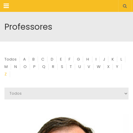
Menu
Professores
Todos
A
B
C
D
E
F
G
H
I
J
K
L
M
N
O
P
Q
R
S
T
U
V
W
X
Y
Z