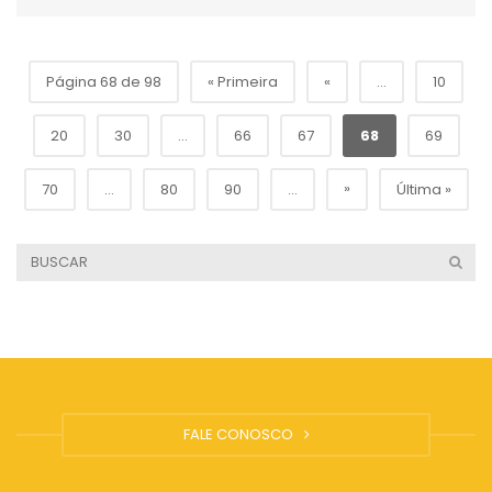
Página 68 de 98
« Primeira
«
...
10
20
30
...
66
67
68
69
»
70
...
80
90
...
Última »
FALE CONOSCO