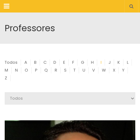
Menu
Professores
Todos
A
B
C
D
E
F
G
H
I
J
K
L
M
N
O
P
Q
R
S
T
U
V
W
X
Y
Z