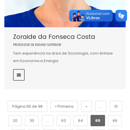
Zoraide da Fonseca Costa
PROFESSOR DE ENSINO SUPERIOR
Tem experiência na área de Sociologia, com ênfase
em Economia e Energia
Página 65 de 98
« Primeira
«
...
10
20
30
...
63
64
65
66