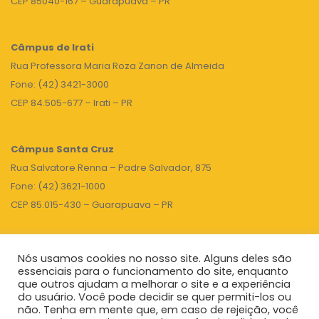
CEP 85040-167 – Guarapuava – PR
Câmpus de Irati
Rua Professora Maria Roza Zanon de Almeida
Fone: (42) 3421-3000
CEP 84.505-677 – Irati – PR
Câmpus Santa Cruz
Rua Salvatore Renna – Padre Salvador, 875
Fone: (42) 3621-1000
CEP 85.015-430 – Guarapuava – PR
Nós usamos cookies no nosso site. Alguns deles são
TOPO
essenciais para o funcionamento do site, enquanto
que outros ajudam a melhorar o site e a experiência
do usuário. Você pode decidir se quer permiti-los ou
não. Tenha em mente que, em caso de rejeição, você
Unicentro
|
Governo do Paraná
|
Seti
|
Agenda do Reitor