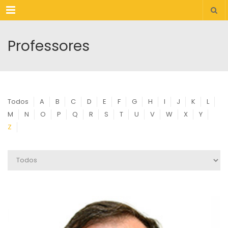
Menu
Professores
Todos
A
B
C
D
E
F
G
H
I
J
K
L
M
N
O
P
Q
R
S
T
U
V
W
X
Y
Z