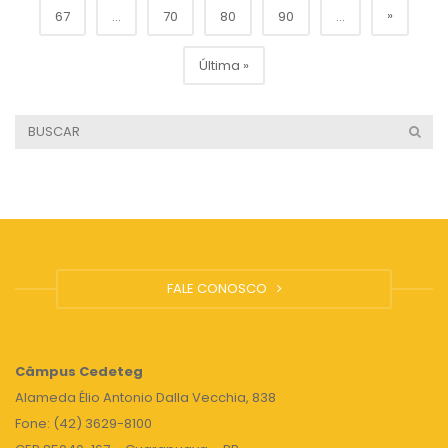
»
67
...
70
80
90
...
Última »
FALE CONOSCO
Câmpus
Cedeteg
Alameda Élio Antonio Dalla Vecchia, 838
Fone: (42) 3629-8100